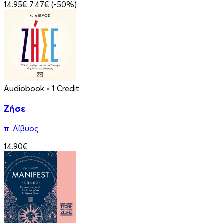
14.95€
7.47€
(-50%)
Audiobook
• 1 Credit
Ζήσε
π. Λίβυος
14.90€