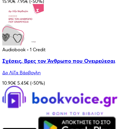
15.90€
7.95€
(-50%)
Audiobook
• 1 Credit
Σχέσεις, Βρες τον Άνθρωπο που Ονειρεύεσαι
Δρ Λίζα Βάρβογλη
10.90€
5.45€
(-50%)