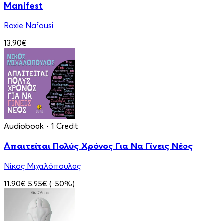
Manifest
Roxie Nafousi
13.90€
Audiobook
• 1 Credit
Απαιτείται Πολύς Χρόνος Για Να Γίνεις Νέος
Νίκος Μιχαλόπουλος
11.90€
5.95€
(-50%)