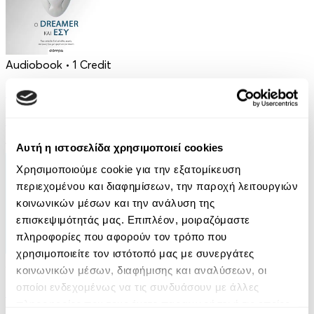
Audiobook
• 1 Credit
Ο Dreamer και Εσύ
Elio D'Anna
16.90€
8.45€
(-50%)
Αυτή η ιστοσελίδα χρησιμοποιεί cookies
Χρησιμοποιούμε cookie για την εξατομίκευση
περιεχομένου και διαφημίσεων, την παροχή λειτουργιών
κοινωνικών μέσων και την ανάλυση της
επισκεψιμότητάς μας. Επιπλέον, μοιραζόμαστε
πληροφορίες που αφορούν τον τρόπο που
χρησιμοποιείτε τον ιστότοπό μας με συνεργάτες
Audiobook
• 1 Credit
κοινωνικών μέσων, διαφήμισης και αναλύσεων, οι
οποίοι ενδεχομένως να τις συνδυάσουν με άλλες
Είσαι Ό,τι Σκέφτεσαι
πληροφορίες που τους έχετε παραχωρήσει ή τις οποίες