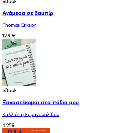
eBook
Ανάμεσα σε βαμπίρ
Thomas Erikson
12.99€
eBook
Ξαναστέκομαι στα πόδια μου
Καλλιόπη Εμμανουηλίδου
4.99€