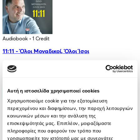
Audiobook
• 1 Credit
11:11 - Όλοι Μοναδικοί, Όλοι Ίσοι
Δημήτρης Παπανικολάου
14.99€
Αυτή η ιστοσελίδα χρησιμοποιεί cookies
Χρησιμοποιούμε cookie για την εξατομίκευση
περιεχομένου και διαφημίσεων, την παροχή λειτουργιών
κοινωνικών μέσων και την ανάλυση της
επισκεψιμότητάς μας. Επιπλέον, μοιραζόμαστε
πληροφορίες που αφορούν τον τρόπο που
Audiobook
• 1 Credit
χρησιμοποιείτε τον ιστότοπό μας με συνεργάτες