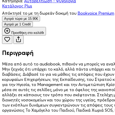
Κατηγορία:
Αυτοβελτίωση - Ψυχολογία
Κατάλογος Plus
Απόκτησέ το με τη δωρεάν δοκιμή του
Bookvoice Premium
Aγορά τώρα με 15.90€
Aγορά με 1 Credit
Προσθήκη στο καλάθι
Περιγραφή
Μέσα από αυτό το audiobook, πιθανόν να μπορείς να αναλογ
Μην ξεχνάς ότι υπάρχει το καλό, αλλά πάντα υπάρχει και το
διαβάσεις. Διάβασέ το για να μάθεις τις απόψεις που έχου
κορυφαίων Επιχειρήσεων, της Εκπαίδευσης, του Στρατού κα
για την Ηγεσία, το Management και την Αντιμετώπιση Κρίσ
μέσα σε αυτές τις σελίδες, μόνο με το όφελος της ικανοπ
αλλάξει σε κάποιους τον τρόπο που σκέφτονται. Στελέχη 
διοικητές νοσοκομείων και του χώρου της υγείας, πρόεδρο
των ενόπλων δυνάμεων συγκεντρώνουν τις απόψεις τους 
οργανώσεις Το Χαμόγελο του Παιδιού, Παιδικά Χωριά SOS,