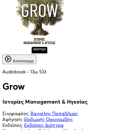
Απόσπασμα
Audiobook • 13ω 53λ
Grow
Ιστορίες Management & Ηγεσίας
Συγγραφέας:
Βαγγέλης Παπαδήμας
Αφήγηση:
Θοδωρής Οικονομίδης
Εκδόσεις:
Εκδόσεις Διόπτρα