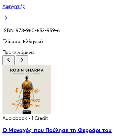
Αφηγητής
ISBN:
978-960-653-959-6
Γλώσσα:
Ελληνικά
Προτεινόμενα
Audiobook
• 1 Credit
Ο Μοναχός που Πούλησε τη Φερράρι του