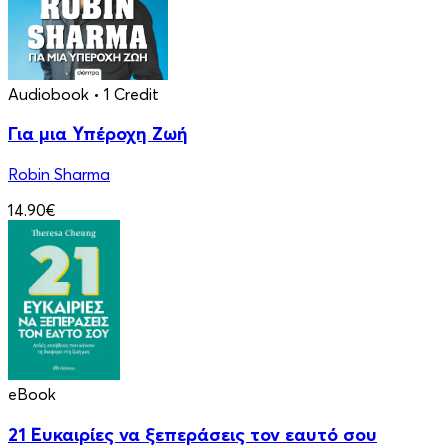
Audiobook
• 1 Credit
Για μια Υπέροχη Ζωή
Robin Sharma
14.90€
eBook
21 Ευκαιρίες να ξεπεράσεις τον εαυτό σου