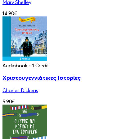
Mary Shelley
14.90€
Audiobook
• 1 Credit
Χριστουγεννιάτικες Ιστορίες
Charles Dickens
5.90€