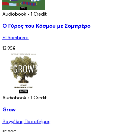
Audiobook
• 1 Credit
Ο Γύρος του Κόσμου με Σομπρέρο
El Sombrero
13.95€
Audiobook
• 1 Credit
Grow
Βαγγέλης Παπαδήμας
15.90€