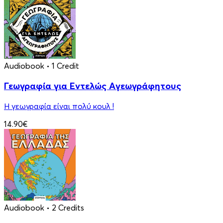
Audiobook
• 1 Credit
Γεωγραφία για Eντελώς Aγεωγράφητους
Η γεωγραφία είναι πολύ κουλ !
14.90€
Audiobook
• 2 Credits