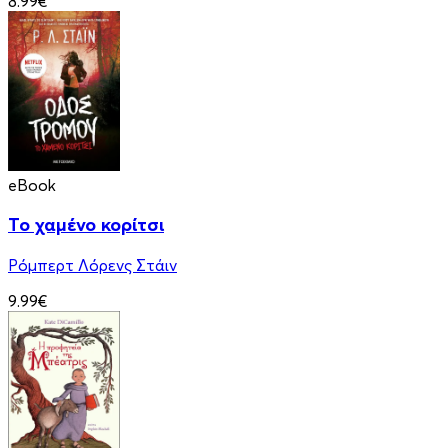
8.99€
eBook
Το χαμένο κορίτσι
Ρόμπερτ Λόρενς Στάιν
9.99€