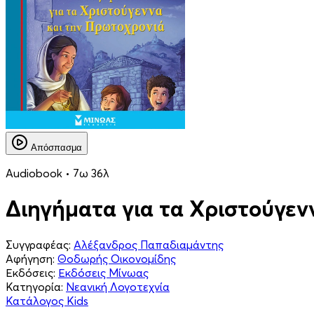
Απόσπασμα
Audiobook • 7ω 36λ
Διηγήματα για τα Χριστούγεν
Συγγραφέας:
Αλέξανδρος Παπαδιαμάντης
Αφήγηση:
Θοδωρής Οικονομίδης
Εκδόσεις:
Εκδόσεις Μίνωας
Κατηγορία:
Νεανική Λογοτεχνία
Κατάλογος Kids