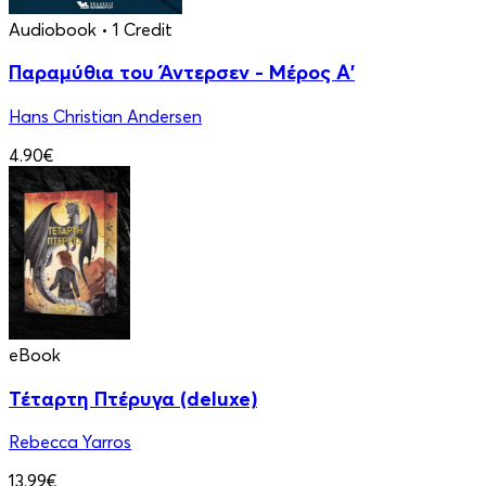
Audiobook
• 1 Credit
Παραμύθια του Άντερσεν - Μέρος Α'
Hans Christian Andersen
4.90€
eBook
Τέταρτη Πτέρυγα (deluxe)
Rebecca Yarros
13.99€