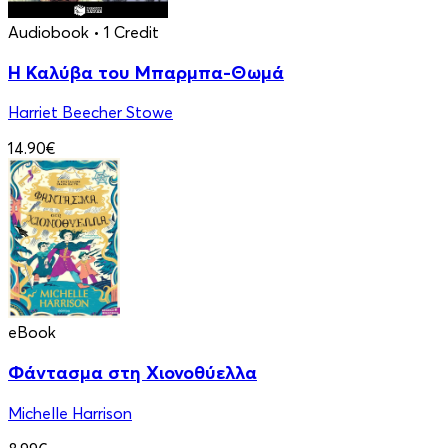
Audiobook
• 1 Credit
Η Καλύβα του Μπαρμπα-Θωμά
Harriet Beecher Stowe
14.90€
eBook
Φάντασμα στη Χιονοθύελλα
Michelle Harrison