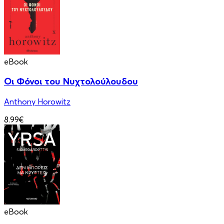
eBook
Οι Φόνοι του Νυχτολούλουδου
Anthony Horowitz
8.99€
eBook