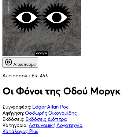
Απόσπασμα
Audiobook • 6ω 49λ
Οι Φόνοι της Οδού Μοργκ
Συγγραφέας:
Edgar Allan Poe
Αφήγηση:
Θοδωρής Οικονομίδης
Εκδόσεις:
Εκδόσεις Διόπτρα
Κατηγορία:
Αστυνομική Λογοτεχνία
Κατάλογος Plus