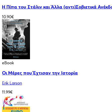
Η Πίπα του Στάλιν και Άλλα (αντι)Σοβιετικά Ανέκδ
10.90€
eBook
Οι Μέρες που Έχτισαν την Ιστορία
Erik Larson
11.99€