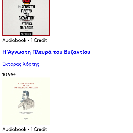
Audiobook
• 1 Credit
Η Άγνωστη Πλευρά του Βυζαντίου
Έκτορας Χόρτης
10.98€
Audiobook
• 1 Credit