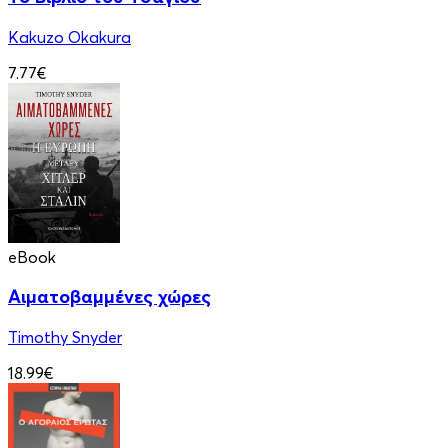
Kakuzo Okakura
7.77€
eBook
Αιματοβαμμένες χώρες
Timothy Snyder
18.99€