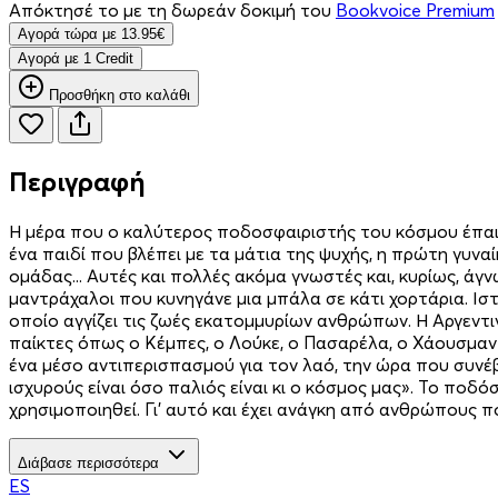
Απόκτησέ το με τη δωρεάν δοκιμή του
Bookvoice Premium
Aγορά τώρα με 13.95€
Aγορά με 1 Credit
Προσθήκη στο καλάθι
Περιγραφή
Η μέρα που ο καλύτερος ποδοσφαιριστής του κόσμου έπαιξ
ένα παιδί που βλέπει με τα μάτια της ψυχής, η πρώτη γυνα
ομάδας... Αυτές και πολλές ακόμα γνωστές και, κυρίως, άγν
μαντράχαλοι που κυνηγάνε μια μπάλα σε κάτι χορτάρια. Ισ
οποίο αγγίζει τις ζωές εκατομμυρίων ανθρώπων. Η Αργεντινή
παίκτες όπως ο Κέμπες, ο Λούκε, ο Πασαρέλα, ο Χάουσμαν 
ένα μέσο αντιπερισπασμού για τον λαό, την ώρα που συν
ισχυρούς είναι όσο παλιός είναι κι ο κόσμος μας». Το ποδό
χρησιμοποιηθεί. Γι’ αυτό και έχει ανάγκη από ανθρώπους 
Διάβασε περισσότερα
ES