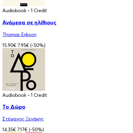
Audiobook
• 1 Credit
Ανάμεσα σε ηλίθιους
Thomas Erikson
15.90€
7.95€
(-50%)
Audiobook
• 1 Credit
Το Δώρο
Στέφανος Ξενάκης
14.35€
7.17€
(-50%)