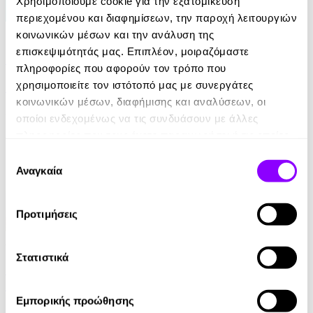
Χρησιμοποιούμε cookie για την εξατομίκευση
περιεχομένου και διαφημίσεων, την παροχή λειτουργιών
eBook
κοινωνικών μέσων και την ανάλυση της
επισκεψιμότητάς μας. Επιπλέον, μοιραζόμαστε
21 Ευκαιρίες να ξεπεράσεις τον εαυτό σου
πληροφορίες που αφορούν τον τρόπο που
χρησιμοποιείτε τον ιστότοπό μας με συνεργάτες
Theresa Cheung
κοινωνικών μέσων, διαφήμισης και αναλύσεων, οι
8.99€
οποίοι ενδεχομένως να τις συνδυάσουν με άλλες
πληροφορίες που τους έχετε παραχωρήσει ή τις οποίες
έχουν συλλέξει σε σχέση με την από μέρους σας χρήση
Επιλογή
των υπηρεσιών τους.
Αναγκαία
συγκατάθεσης
Προτιμήσεις
Audiobook
• 1 Credit
Στατιστικά
Τα μυστικά του μοναχού που πούλησε τη Ferrari
του
Εμπορικής προώθησης