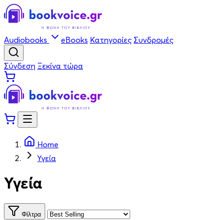
Audiobooks
eBooks
Κατηγορίες
Συνδρομές
Σύνδεση
Ξεκίνα τώρα
Home
Υγεία
Υγεία
Φίλτρα