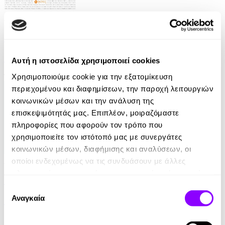
Audiobook
• 1 Credit
Τι Συναίσθημα θα Φάμε Σήμερα;
Νικολίνα Δανιηλίδου
Αυτή η ιστοσελίδα χρησιμοποιεί cookies
13.95€
Χρησιμοποιούμε cookie για την εξατομίκευση
περιεχομένου και διαφημίσεων, την παροχή λειτουργιών
κοινωνικών μέσων και την ανάλυση της
επισκεψιμότητάς μας. Επιπλέον, μοιραζόμαστε
πληροφορίες που αφορούν τον τρόπο που
χρησιμοποιείτε τον ιστότοπό μας με συνεργάτες
κοινωνικών μέσων, διαφήμισης και αναλύσεων, οι
Audiobook
• 1 Credit
οποίοι ενδεχομένως να τις συνδυάσουν με άλλες
πληροφορίες που τους έχετε παραχωρήσει ή τις οποίες
Οδηγός Διακοπής Καπνίσματος
έχουν συλλέξει σε σχέση με την από μέρους σας χρήση
Επιλογή
των υπηρεσιών τους.
Αναγκαία
συγκατάθεσης
Δήμητρα Μπουσίου
7.90€