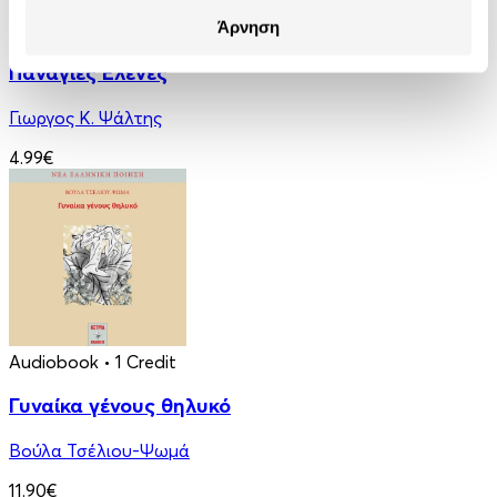
eBook
Άρνηση
Παναγιές Ελένες
Γιωργος Κ. Ψάλτης
4.99€
Audiobook
• 1 Credit
Γυναίκα γένους θηλυκό
Βούλα Τσέλιου-Ψωμά
11.90€