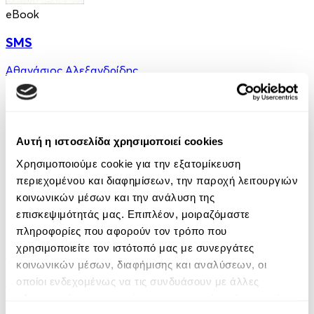
eBook
SMS
Αθανάσιος Αλεξανδρίδης
3.99€
Αυτή η ιστοσελίδα χρησιμοποιεί cookies
Χρησιμοποιούμε cookie για την εξατομίκευση
περιεχομένου και διαφημίσεων, την παροχή λειτουργιών
κοινωνικών μέσων και την ανάλυση της
επισκεψιμότητάς μας. Επιπλέον, μοιραζόμαστε
eBook
πληροφορίες που αφορούν τον τρόπο που
χρησιμοποιείτε τον ιστότοπό μας με συνεργάτες
Τα εύρετρα
κοινωνικών μέσων, διαφήμισης και αναλύσεων, οι
Κική Δημουλά
οποίοι ενδεχομένως να τις συνδυάσουν με άλλες
πληροφορίες που τους έχετε παραχωρήσει ή τις οποίες
5.99€