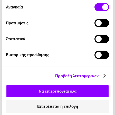
έχουν συλλέξει σε σχέση με την από μέρους σας χρήση
Επιλογή
των υπηρεσιών τους.
Αναγκαία
συγκατάθεσης
Προτιμήσεις
Στατιστικά
Audiobook
• 1 Credit
Πίσω από Τζάμια Θολά
Εμπορικής προώθησης
Δημήτρης Καταλειφός
11.00€
Προβολή λεπτομερειών
Να επιτρέπονται όλα
Επιτρέπεται η επιλογή