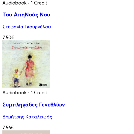
Audiobook
• 1 Credit
Του ΑπηΝούς Νου
Στεφανία Γκουρνέλου
7.50€
Audiobook
• 1 Credit
Συμπληγάδες Γενεθλίων
Δημήτρης Καταλειφός
7.56€