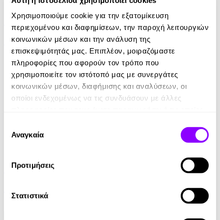
eBook
Χρησιμοποιούμε cookie για την εξατομίκευση
Τα εύρετρα
περιεχομένου και διαφημίσεων, την παροχή λειτουργιών
κοινωνικών μέσων και την ανάλυση της
Κική Δημουλά
επισκεψιμότητάς μας. Επιπλέον, μοιραζόμαστε
5.99€
πληροφορίες που αφορούν τον τρόπο που
χρησιμοποιείτε τον ιστότοπό μας με συνεργάτες
κοινωνικών μέσων, διαφήμισης και αναλύσεων, οι
οποίοι ενδεχομένως να τις συνδυάσουν με άλλες
πληροφορίες που τους έχετε παραχωρήσει ή τις οποίες
έχουν συλλέξει σε σχέση με την από μέρους σας χρήση
Επιλογή
των υπηρεσιών τους.
Αναγκαία
συγκατάθεσης
eBook
Προτιμήσεις
Παναγιές Ελένες
Γιωργος Κ. Ψάλτης
Στατιστικά
4.99€