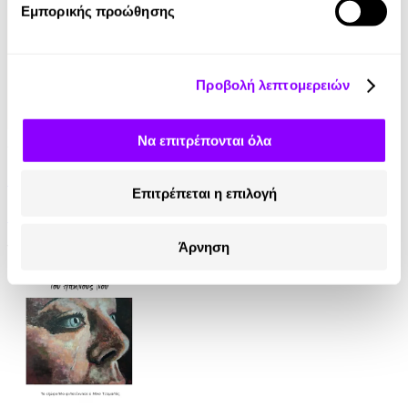
Εμπορικής προώθησης
Προβολή λεπτομερειών
Να επιτρέπονται όλα
Audiobook
• 1 Credit
Γυναίκα γένους θηλυκό
Επιτρέπεται η επιλογή
Βούλα Τσέλιου-Ψωμά
Άρνηση
11.90€