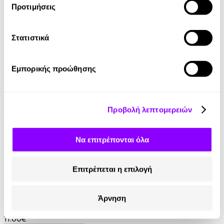
Προτιμήσεις
eBook
Τα εύρετρα
Στατιστικά
Κική Δημουλά
5.99€
Εμπορικής προώθησης
Προβολή λεπτομερειών
Να επιτρέπονται όλα
Audiobook
• 1 Credit
Επιτρέπεται η επιλογή
Πίσω από Τζάμια Θολά
Άρνηση
Δημήτρης Καταλειφός
11.00€