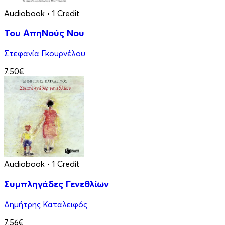
Audiobook
• 1 Credit
Του ΑπηΝούς Νου
Στεφανία Γκουρνέλου
7.50€
Audiobook
• 1 Credit
Συμπληγάδες Γενεθλίων
Δημήτρης Καταλειφός
7.56€