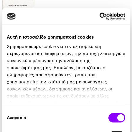
Αυτή η ιστοσελίδα χρησιμοποιεί cookies
Χρησιμοποιούμε cookie για την εξατομίκευση
eBook
περιεχομένου και διαφημίσεων, την παροχή λειτουργιών
κοινωνικών μέσων και την ανάλυση της
SMS
επισκεψιμότητάς μας. Επιπλέον, μοιραζόμαστε
Αθανάσιος Αλεξανδρίδης
πληροφορίες που αφορούν τον τρόπο που
χρησιμοποιείτε τον ιστότοπό μας με συνεργάτες
3.99€
κοινωνικών μέσων, διαφήμισης και αναλύσεων, οι
οποίοι ενδεχομένως να τις συνδυάσουν με άλλες
πληροφορίες που τους έχετε παραχωρήσει ή τις οποίες
έχουν συλλέξει σε σχέση με την από μέρους σας χρήση
Επιλογή
των υπηρεσιών τους.
Αναγκαία
συγκατάθεσης