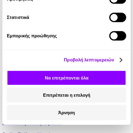
Στατιστικά
eBook
Παναγιές Ελένες
Εμπορικής προώθησης
Γιωργος Κ. Ψάλτης
4.99€
Προβολή λεπτομερειών
Να επιτρέπονται όλα
Επιτρέπεται η επιλογή
Audiobook
• 1 Credit
Άρνηση
Γυναίκα γένους θηλυκό