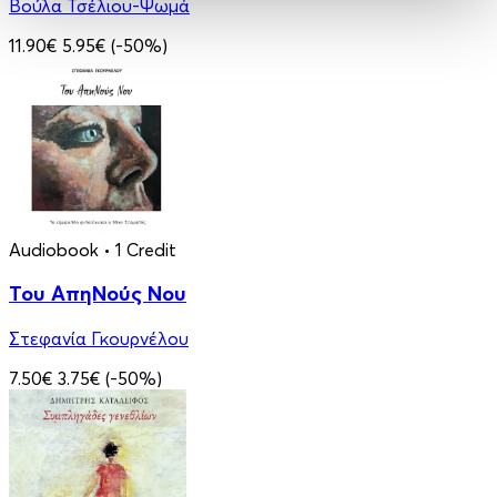
Βούλα Τσέλιου-Ψωμά
11.90€
5.95€
(-50%)
Audiobook
• 1 Credit
Του ΑπηΝούς Νου
Στεφανία Γκουρνέλου
7.50€
3.75€
(-50%)