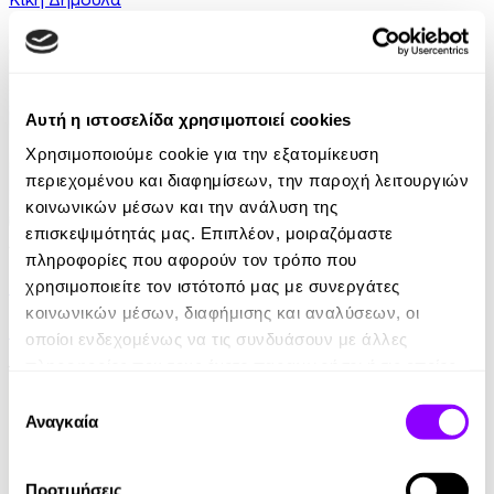
5.99€
Αυτή η ιστοσελίδα χρησιμοποιεί cookies
Χρησιμοποιούμε cookie για την εξατομίκευση
περιεχομένου και διαφημίσεων, την παροχή λειτουργιών
κοινωνικών μέσων και την ανάλυση της
επισκεψιμότητάς μας. Επιπλέον, μοιραζόμαστε
Audiobook
• 1 Credit
πληροφορίες που αφορούν τον τρόπο που
Πίσω από Τζάμια Θολά
χρησιμοποιείτε τον ιστότοπό μας με συνεργάτες
κοινωνικών μέσων, διαφήμισης και αναλύσεων, οι
Δημήτρης Καταλειφός
οποίοι ενδεχομένως να τις συνδυάσουν με άλλες
πληροφορίες που τους έχετε παραχωρήσει ή τις οποίες
11.00€
έχουν συλλέξει σε σχέση με την από μέρους σας χρήση
Επιλογή
των υπηρεσιών τους.
Αναγκαία
συγκατάθεσης
Προτιμήσεις