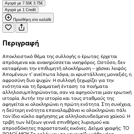
Aγορά με
7.50€
3.75€
Aγορά με 1 Credit
Προσθήκη στο καλάθι
Περιγραφή
Αποκλειστικό θέμα της συλλογής ο έρωτας: έρχεται
απρόσμενα και ανακηρύσσεται νικηφόρος. Ωστόσο, δεν
καταφέρνει την επιθυμητή ολοκλήρωση – χάσκει λειψός.
Απομένουν τ’ ανείπωτα λόγια, οι κρυστάλλινες μοναξιές, η
αφροσύνη δυο ψυχών. Η συλλογή ξεχωρίζει για την
ενότητα και τη δραματική ένταση: τα ποιήματα
αλληλοσυμπληρώνονται, σαν να αφηγούνται μιαν ερωτική
ιστορία. Αυτήν την ιστορία και τους σταθμούς της
αφηγείται κι ολοκληρώνει η πρώτη ενότητα. Στη συνέχεια,
η δεύτερη ενότητα επαναλαμβάνει κι ολοκληρώνει πάλι
τον ίδιο κύκλο αφήγησης με αλληλοσυνδεόμενα χαϊκού. Η
τριβή των λέξεων γεννά σπινθήρες λυρισμού και
απροσδόκητες παραστατικές εικόνες. Δείγμα γραφής: ΤΟ
ΡΟΛΟΪ ΜΟΥ Το ρολόι μου το κουρντίζω κάθε μέρα.