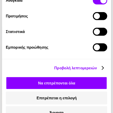
Αναγκαία
συγκατάθεσης
Peter Atia
17.90€
8.95€
(-50%)
Προτιμήσεις
Στατιστικά
Εμπορικής προώθησης
Audiobook
• 1 Credit
Η Δύναμη της Ζωής
Προβολή λεπτομερειών
Tony Robbins
Να επιτρέπονται όλα
14.90€
7.45€
(-50%)
Επιτρέπεται η επιλογή
Άρνηση