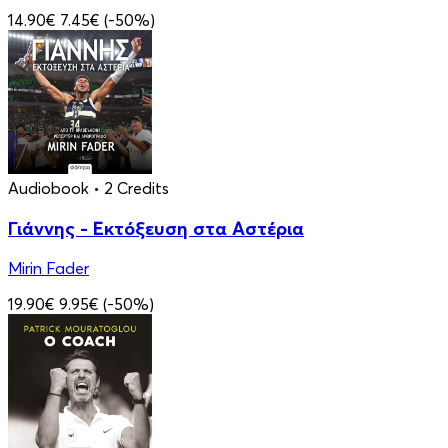
14.90€
7.45€
(-50%)
Audiobook
• 2 Credits
Γιάννης - Εκτόξευση στα Αστέρια
Mirin Fader
19.90€
9.95€
(-50%)