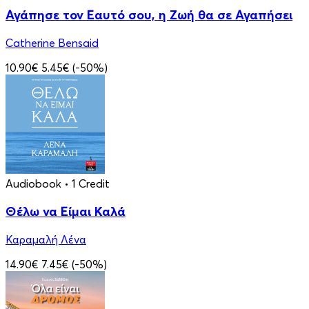
Αγάπησε τον Εαυτό σου, η Ζωή θα σε Αγαπήσει
Catherine Bensaid
10.90€
5.45€
(-50%)
Audiobook
• 1 Credit
Θέλω να Είμαι Καλά
Καραμαλή Λένα
14.90€
7.45€
(-50%)