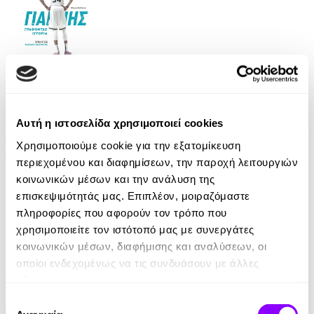
Audiobook
• 2 Credits
Γιάννης, Γράφοντας Ιστορία
Αυτή η ιστοσελίδα χρησιμοποιεί cookies
Jose Manuel Puertas
Χρησιμοποιούμε cookie για την εξατομίκευση
19.90€
9.95€
(-50%)
περιεχομένου και διαφημίσεων, την παροχή λειτουργιών
κοινωνικών μέσων και την ανάλυση της
επισκεψιμότητάς μας. Επιπλέον, μοιραζόμαστε
πληροφορίες που αφορούν τον τρόπο που
χρησιμοποιείτε τον ιστότοπό μας με συνεργάτες
κοινωνικών μέσων, διαφήμισης και αναλύσεων, οι
οποίοι ενδεχομένως να τις συνδυάσουν με άλλες
Audiobook
• 1 Credit
πληροφορίες που τους έχετε παραχωρήσει ή τις οποίες
έχουν συλλέξει σε σχέση με την από μέρους σας χρήση
Επιλογή
Outlive
των υπηρεσιών τους.