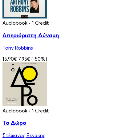
Audiobook
• 1 Credit
Απεριόριστη Δύναμη
Tony Robbins
15.90€
7.95€
(-50%)
Audiobook
• 1 Credit
Το Δώρο
Στέφανος Ξενάκης