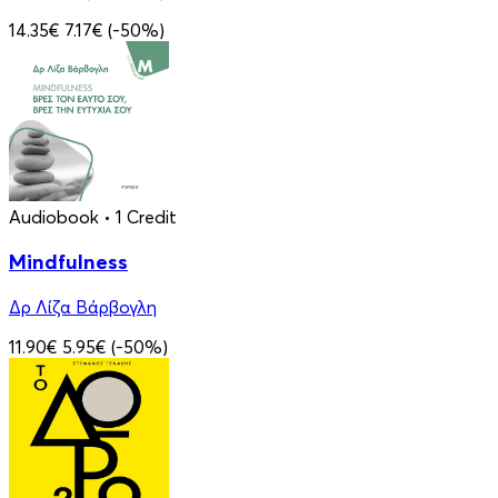
14.35€
7.17€
(-50%)
Audiobook
• 1 Credit
Mindfulness
Δρ Λίζα Βάρβογλη
11.90€
5.95€
(-50%)