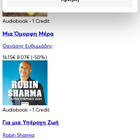
Audiobook
• 1 Credit
Μια Όμορφη Μέρα
Θανάσης Ευθυμιάδης
16.15€
8.07€
(-50%)
Audiobook
• 1 Credit
Για μια Υπέροχη Ζωή
Robin Sharma