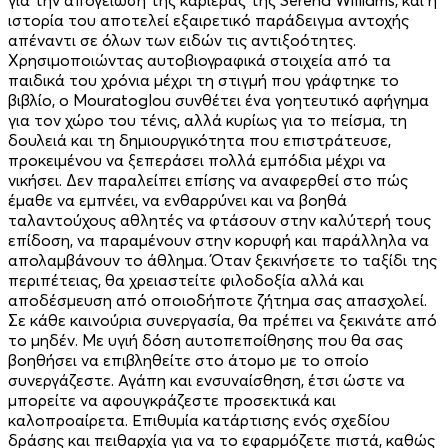
ιστορία του αποτελεί εξαιρετικό παράδειγμα αντοχής
απέναντι σε όλων των ειδών τις αντιξοότητες.
Χρησιμοποιώντας αυτοβιογραφικά στοιχεία από τα
παιδικά του χρόνια μέχρι τη στιγμή που γράφτηκε το
βιβλίο, ο Mouratoglou συνθέτει ένα γοητευτικό αφήγημα
για τον χώρο του τένις, αλλά κυρίως για το πείσμα, τη
δουλειά και τη δημιουργικότητα που επιστράτευσε,
προκειμένου να ξεπεράσει πολλά εμπόδια μέχρι να
νικήσει. Δεν παραλείπει επίσης να αναφερθεί στο πώς
έμαθε να εμπνέει, να ενθαρρύνει και να βοηθά
ταλαντούχους αθλητές να φτάσουν στην καλύτερή τους
επίδοση, να παραμένουν στην κορυφή και παράλληλα να
απολαμβάνουν το άθλημα. Όταν ξεκινήσετε το ταξίδι της
περιπέτειας, θα χρειαστείτε φιλοδοξία αλλά και
αποδέσμευση από οποιοδήποτε ζήτημα σας απασχολεί.
Σε κάθε καινούρια συνεργασία, θα πρέπει να ξεκινάτε από
το μηδέν. Με υγιή δόση αυτοπεποίθησης που θα σας
βοηθήσει να επιβληθείτε στο άτομο με το οποίο
συνεργάζεστε. Αγάπη και ενσυναίσθηση, έτσι ώστε να
μπορείτε να αφουγκράζεστε προσεκτικά και
καλοπροαίρετα. Επιθυμία κατάρτισης ενός σχεδίου
δράσης και πειθαρχία για να το εφαρμόζετε πιστά, καθώς