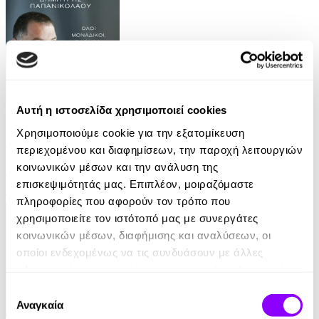
Αυτή η ιστοσελίδα χρησιμοποιεί cookies
Audiobook
• 1 Credit
Χρησιμοποιούμε cookie για την εξατομίκευση
11:11 - Όλοι Μοναδικοί, Όλοι Ίσοι
περιεχομένου και διαφημίσεων, την παροχή λειτουργιών
κοινωνικών μέσων και την ανάλυση της
Δημήτρης Παπανικολάου
επισκεψιμότητάς μας. Επιπλέον, μοιραζόμαστε
14.99€
πληροφορίες που αφορούν τον τρόπο που
χρησιμοποιείτε τον ιστότοπό μας με συνεργάτες
κοινωνικών μέσων, διαφήμισης και αναλύσεων, οι
οποίοι ενδεχομένως να τις συνδυάσουν με άλλες
πληροφορίες που τους έχετε παραχωρήσει ή τις οποίες
έχουν συλλέξει σε σχέση με την από μέρους σας χρήση
Επιλογή
των υπηρεσιών τους.
Αναγκαία
συγκατάθεσης