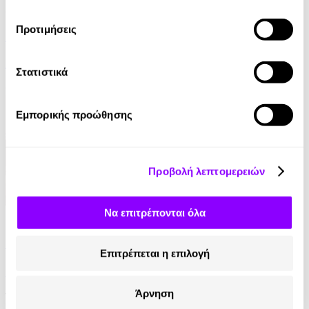
Audiobook
Προτιμήσεις
Ο Μύθος της Αιωνιότητας
Αλέκος Φασιανός
Στατιστικά
0.00€
Εμπορικής προώθησης
Προβολή λεπτομερειών
Να επιτρέπονται όλα
eBook
Η Ελλάδα του Όθωνα
Επιτρέπεται η επιλογή
Εντμόν Αμπού
Άρνηση
11.99€