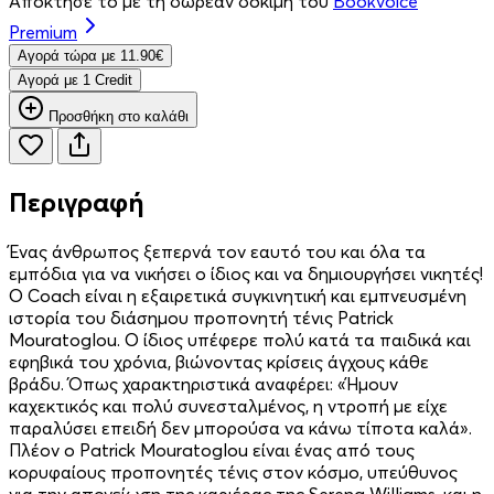
Απόκτησέ το με τη δωρεάν δοκιμή του
Bookvoice
Premium
Aγορά τώρα με 11.90€
Aγορά με 1 Credit
Προσθήκη στο καλάθι
Περιγραφή
Ένας άνθρωπος ξεπερνά τον εαυτό του και όλα τα
εμπόδια για να νικήσει ο ίδιος και να δημιουργήσει νικητές!
Ο Coach είναι η εξαιρετικά συγκινητική και εμπνευσμένη
ιστορία του διάσημου προπονητή τένις Patrick
Mouratoglou. Ο ίδιος υπέφερε πολύ κατά τα παιδικά και
εφηβικά του χρόνια, βιώνοντας κρίσεις άγχους κάθε
βράδυ. Όπως χαρακτηριστικά αναφέρει: «Ήμουν
καχεκτικός και πολύ συνεσταλμένος, η ντροπή με είχε
παραλύσει επειδή δεν μπορούσα να κάνω τίποτα καλά».
Πλέον ο Patrick Mouratoglou είναι ένας από τους
κορυφαίους προπονητές τένις στον κόσμο, υπεύθυνος
για την απογείωση της καριέρας της Serena Williams, και η