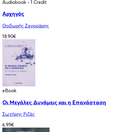
Audiobook
• 1 Credit
Αρχηγός
Θοδωρής Ζαγοράκης
18.90€
eBook
Οι Μεγάλες Δυνάμεις και η Επανάσταση
Σωτήρης Ριζάς
6.99€