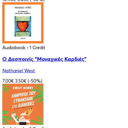
Audiobook
• 1 Credit
Ο Δεσποινίς "Μοναχικές Καρδιές"
Nathaniel West
7.00€
3.50€
(-50%)