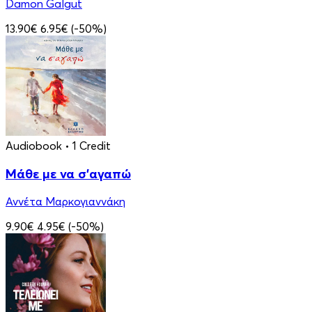
Damon Galgut
13.90€
6.95€
(-50%)
Audiobook
• 1 Credit
Μάθε με να σ'αγαπώ
Αννέτα Μαρκογιαννάκη
9.90€
4.95€
(-50%)