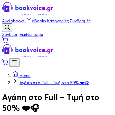
Audiobooks
eBooks
Κατηγορίες
Συνδρομές
Σύνδεση
Ξεκίνα τώρα
Home
Αγάπη στο Full – Τιμή στο 50% ❤️🎧
Αγάπη στο Full – Τιμή στο
50% ❤️🎧