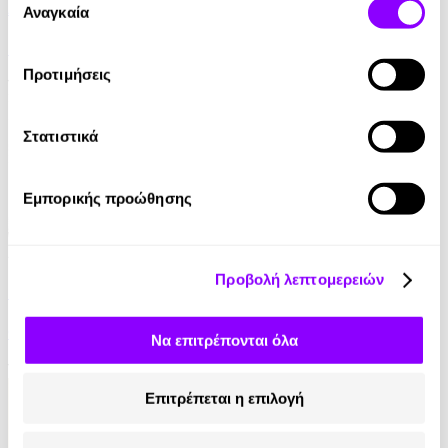
Ανεμοδαρμένα Ύψη
των υπηρεσιών τους.
Αναγκαία
συγκατάθεσης
Emily Brontë
Προτιμήσεις
12.90€
6.45€
(-50%)
Στατιστικά
Εμπορικής προώθησης
Audiobook
• 1 Credit
Προβολή λεπτομερειών
Νοέμβρης 9
Colleen Hoover
Να επιτρέπονται όλα
13.90€
6.95€
(-50%)
Επιτρέπεται η επιλογή