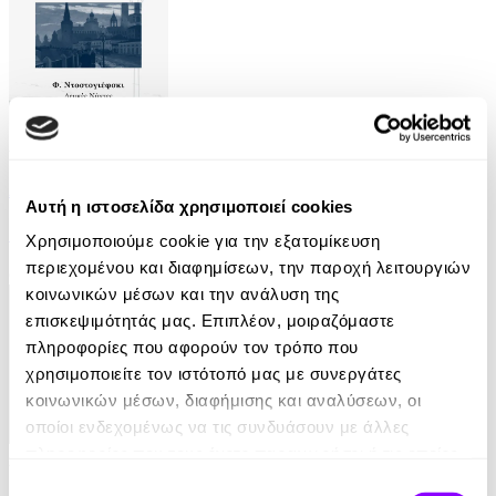
Audiobook
• 1 Credit
Λευκές Νύχτες
Αυτή η ιστοσελίδα χρησιμοποιεί cookies
Fyodor Dostoyevsky
Χρησιμοποιούμε cookie για την εξατομίκευση
περιεχομένου και διαφημίσεων, την παροχή λειτουργιών
6.90€
κοινωνικών μέσων και την ανάλυση της
επισκεψιμότητάς μας. Επιπλέον, μοιραζόμαστε
πληροφορίες που αφορούν τον τρόπο που
χρησιμοποιείτε τον ιστότοπό μας με συνεργάτες
κοινωνικών μέσων, διαφήμισης και αναλύσεων, οι
οποίοι ενδεχομένως να τις συνδυάσουν με άλλες
πληροφορίες που τους έχετε παραχωρήσει ή τις οποίες
Audiobook
• 1 Credit
έχουν συλλέξει σε σχέση με την από μέρους σας χρήση
Επιλογή