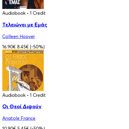
Audiobook
• 1 Credit
Τελειώνει με Εμάς
Colleen Hoover
16.90€
8.45€
(-50%)
Audiobook
• 1 Credit
Οι Θεοί Διψούν
Anatole France
10.90€
5.45€
(-50%)