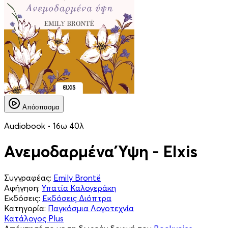
Απόσπασμα
Audiobook • 16ω 40λ
Ανεμοδαρμένα Ύψη - Elxis
Συγγραφέας:
Emily Brontë
Αφήγηση:
Υπατία Καλογεράκη
Εκδόσεις:
Εκδόσεις Διόπτρα
Κατηγορία:
Παγκόσμια Λογοτεχνία
Κατάλογος Plus