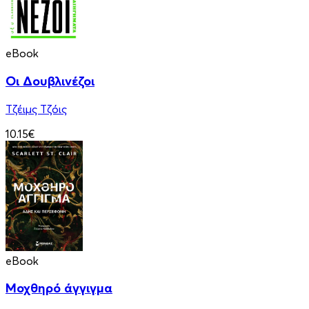
eBook
Οι Δουβλινέζοι
Τζέιμς Τζόις
10.15€
eBook
Μοχθηρό άγγιγμα