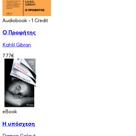
Audiobook
• 1 Credit
Ο Προφήτης
Kahlil Gibran
7.77€
eBook
Η υπόσχεση
Damon Galgut