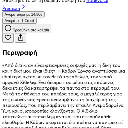
Απόκτησέ το με τη δωρεάν δοκιμή του
Bookvoice
Premium
Aγορά τώρα με 14.90€
Aγορά με 1 Credit
Προσθήκη στο καλάθι
Περιγραφή
«Από ό,τι κι αν είναι φτιαγμένες οι ψυχές μας, η δική του
και η δική μου είναι ίδιες». Η Κάθριν Έρνσο αναπτύσσει μια
ιδιαίτερη σχέση με τον θετό της αδελφό, τον νεαρό
ορφανό Χίθκλιφ. Ένα δέσιμο που μέσα στις επόμενες
δεκαετίες θα καταστρέψει τα πάντα στο πέρασμά του.
Μετά τον θάνατο του πατέρα τους, ο μεγαλύτερος γιος
της οικογένειας Έρνσο αναλαμβάνει τη διαχείριση της
περιουσίας, που περιλαμβάνει την έπαυλη Ανεμοδαρμένα
Ύψη, και οι ισορροπίες κλονίζονται. Ο Χίθκλιφ
ταπεινώνεται επανειλημμένα και του στερούν κάθε
ελευθερία. Η Κάθριν σκέφτεται ότι πρέπει να παντρευτεί
κάποιον αντάξιό της, με παιδεία και κοινωνική θέση,