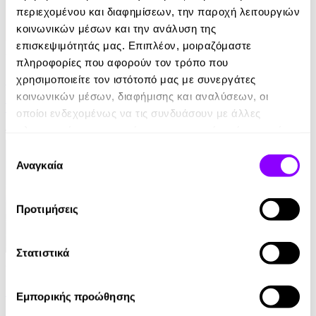
περιεχομένου και διαφημίσεων, την παροχή λειτουργιών
κοινωνικών μέσων και την ανάλυση της
επισκεψιμότητάς μας. Επιπλέον, μοιραζόμαστε
Audiobook
• 1 Credit
πληροφορίες που αφορούν τον τρόπο που
Στο Σπίτι Της
χρησιμοποιείτε τον ιστότοπό μας με συνεργάτες
κοινωνικών μέσων, διαφήμισης και αναλύσεων, οι
Yael Van Der Wouden
οποίοι ενδεχομένως να τις συνδυάσουν με άλλες
πληροφορίες που τους έχετε παραχωρήσει ή τις οποίες
16.90€
έχουν συλλέξει σε σχέση με την από μέρους σας χρήση
Επιλογή
των υπηρεσιών τους.
Αναγκαία
συγκατάθεσης
Προτιμήσεις
Στατιστικά
Audiobook
• 1 Credit
Ο Τελευταίος των Μοϊκανών
Εμπορικής προώθησης