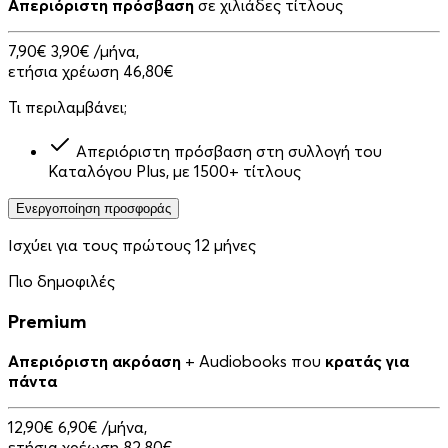
Απεριόριστη πρόσβαση
σε χιλιάδες τίτλους
7,90€
3,90€
/μήνα,
ετήσια χρέωση 46,80€
Τι περιλαμβάνει;
Απεριόριστη πρόσβαση στη συλλογή του
Καταλόγου Plus, με 1500+ τίτλους
Ενεργοποίηση προσφοράς
Ισχύει για τους πρώτους 12 μήνες
Πιο δημοφιλές
Premium
Απεριόριστη ακρόαση
+ Audiobooks που
κρατάς για
πάντα
12,90€
6,90€
/μήνα,
ετήσια χρέωση 82,80€