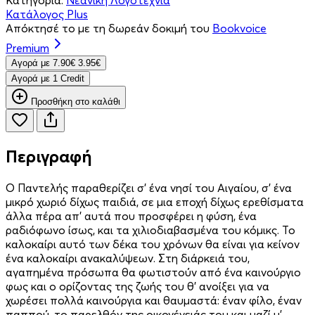
Κατάλογος Plus
Απόκτησέ το με τη δωρεάν δοκιμή του
Bookvoice
Premium
Aγορά με
7.90€
3.95€
Aγορά με 1 Credit
Προσθήκη στο καλάθι
Περιγραφή
Ο Παντελής παραθερίζει σ’ ένα νησί του Αιγαίου, σ’ ένα
μικρό χωριό δίχως παιδιά, σε μια εποχή δίχως ερεθίσματα
άλλα πέρα απ’ αυτά που προσφέρει η φύση, ένα
ραδιόφωνο ίσως, και τα χιλιοδιαβασμένα του κόμικς. Το
καλοκαίρι αυτό των δέκα του χρόνων θα είναι για κείνον
ένα καλοκαίρι ανακαλύψεων. Στη διάρκειά του,
αγαπημένα πρόσωπα θα φωτιστούν από ένα καινούργιο
φως και ο ορίζοντας της ζωής του θ’ ανοίξει για να
χωρέσει πολλά καινούργια και θαυμαστά: έναν φίλο, έναν
παππού, το παρελθόν της οικογένειάς του και μαζί μ’