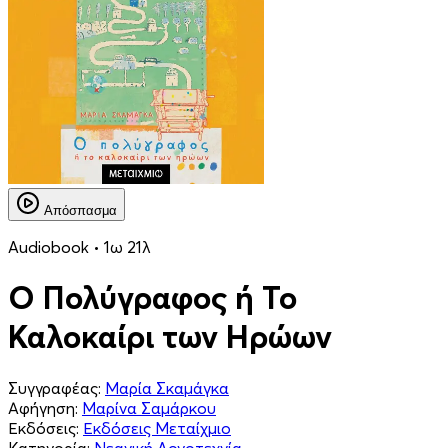
Απόσπασμα
Audiobook • 1ω 21λ
Ο Πολύγραφος ή Το
Καλοκαίρι των Ηρώων
Συγγραφέας:
Μαρία Σκαμάγκα
Αφήγηση:
Μαρίνα Σαμάρκου
Εκδόσεις:
Εκδόσεις Μεταίχμιο
Κατηγορία:
Νεανική Λογοτεχνία