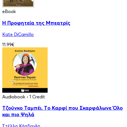
eBook
Η Προφητεία της Μπεατρίς
Kate DiCamillo
11.99€
Audiobook
• 1 Credit
Τζούνκο Ταμπέι. Tο Καρφί που Σκαρφάλωνε Όλο
και πιο Ψηλά
Στέλλα Κάσδαγλη