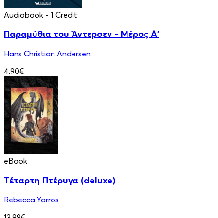
Audiobook
• 1 Credit
Παραμύθια του Άντερσεν - Μέρος Α'
Hans Christian Andersen
4.90€
eBook
Τέταρτη Πτέρυγα (deluxe)
Rebecca Yarros
13.99€