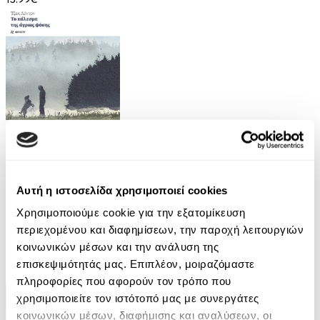
Audiobook
• 1 Credit
Το Κάλεσμα της Άγριας Φύσης
Jack London
Αυτή η ιστοσελίδα χρησιμοποιεί cookies
Χρησιμοποιούμε cookie για την εξατομίκευση
7.90€
3.95€
(-50%)
περιεχομένου και διαφημίσεων, την παροχή λειτουργιών
κοινωνικών μέσων και την ανάλυση της
επισκεψιμότητάς μας. Επιπλέον, μοιραζόμαστε
πληροφορίες που αφορούν τον τρόπο που
χρησιμοποιείτε τον ιστότοπό μας με συνεργάτες
κοινωνικών μέσων, διαφήμισης και αναλύσεων, οι