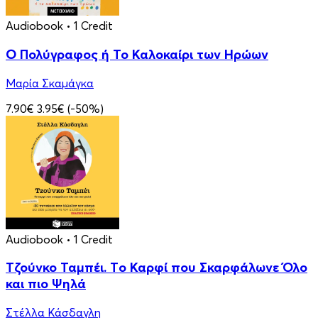
Audiobook
• 1 Credit
Ο Πολύγραφος ή Το Καλοκαίρι των Ηρώων
Μαρία Σκαμάγκα
7.90€
3.95€
(-50%)
Audiobook
• 1 Credit
Τζούνκο Ταμπέι. Tο Καρφί που Σκαρφάλωνε Όλο
και πιο Ψηλά
Στέλλα Κάσδαγλη