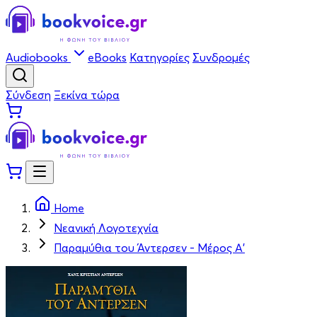
Audiobooks
eBooks
Κατηγορίες
Συνδρομές
Σύνδεση
Ξεκίνα τώρα
Home
Νεανική Λογοτεχνία
Παραμύθια του Άντερσεν - Μέρος Α'