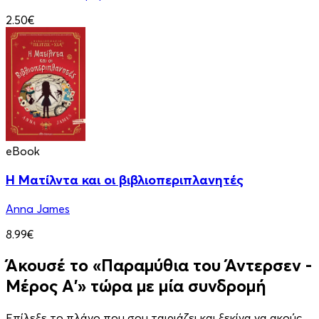
2.50€
eBook
Η Ματίλντα και οι βιβλιοπεριπλανητές
Anna James
8.99€
Άκουσέ το «Παραμύθια του Άντερσεν -
Μέρος Α'» τώρα με μία συνδρομή
Επίλεξε το πλάνο που σου ταιριάζει και ξεκίνα να ακούς.