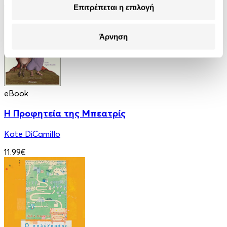
Επιτρέπεται η επιλογή
Άρνηση
eBook
Η Προφητεία της Μπεατρίς
Kate DiCamillo
11.99€