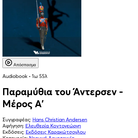
Απόσπασμα
Audiobook • 1ω 55λ
Παραμύθια του Άντερσεν -
Μέρος Α'
Συγγραφέας:
Hans Christian Andersen
Αφήγηση:
Ελευθερία Κοντογεώργη
Εκδόσεις:
Εκδόσεις Καρακώτσογλου
Κατηγορία:
Νεανική Λογοτεχνία