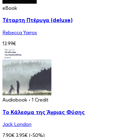
eBook
Τέταρτη Πτέρυγα (deluxe)
Rebecca Yarros
13.99€
Audiobook
• 1 Credit
Το Κάλεσμα της Άγριας Φύσης
Jack London
7.90€
3.95€
(-50%)