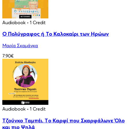
Audiobook
• 1 Credit
Ο Πολύγραφος ή Το Καλοκαίρι των Ηρώων
Μαρία Σκαμάγκα
7.90€
Audiobook
• 1 Credit
Τζούνκο Ταμπέι. Tο Καρφί που Σκαρφάλωνε Όλο
και πιο Ψηλά