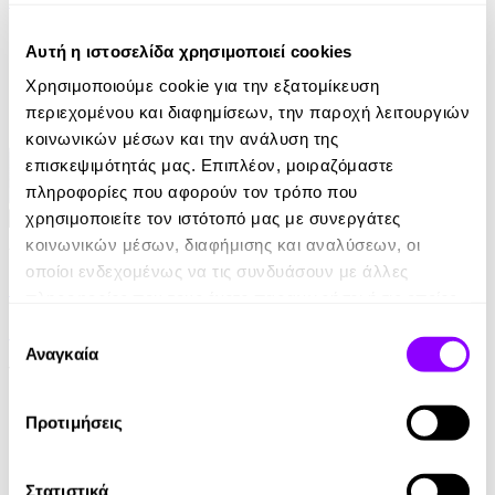
7.90€
Αυτή η ιστοσελίδα χρησιμοποιεί cookies
Χρησιμοποιούμε cookie για την εξατομίκευση
περιεχομένου και διαφημίσεων, την παροχή λειτουργιών
κοινωνικών μέσων και την ανάλυση της
επισκεψιμότητάς μας. Επιπλέον, μοιραζόμαστε
πληροφορίες που αφορούν τον τρόπο που
χρησιμοποιείτε τον ιστότοπό μας με συνεργάτες
Audiobook
• 1 Credit
κοινωνικών μέσων, διαφήμισης και αναλύσεων, οι
οποίοι ενδεχομένως να τις συνδυάσουν με άλλες
Η Καλύβα του Μπαρμπα-Θωμά
πληροφορίες που τους έχετε παραχωρήσει ή τις οποίες
έχουν συλλέξει σε σχέση με την από μέρους σας χρήση
Harriet Beecher Stowe
Επιλογή
των υπηρεσιών τους.
Αναγκαία
συγκατάθεσης
14.90€
Προτιμήσεις
Στατιστικά