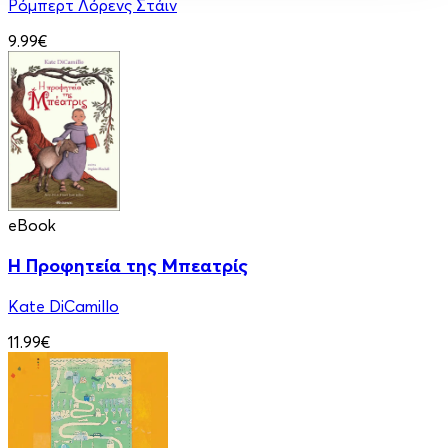
Ρόμπερτ Λόρενς Στάιν
9.99€
eBook
Η Προφητεία της Μπεατρίς
Kate DiCamillo
11.99€