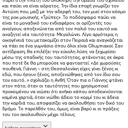
και παύει να είναι αόρατος. Την ίδια εποχή γνωρίζει τον
Αντώνη που, μαζί με την αδερφή του, τον μυεί στον κόσμο
της ροκ μουσικής. «Τρύπες». Το ποδόσφαιρο παύει να
είναι το μοναδικό του ενδιαφέρον, οι ορίζοντές του
ανοίγουν, αποξενώνεται από τον παλιό του εαυτό και
αναζητεί νέα ταυτότητα. Μεγαλώνει. Λίγο αργότερα, η
οικογένειά του μετακομίζει στον Πειραιά και αναγκάζεται
να πάει σε ένα γυμνάσιο όπου όλοι είναι Ολυμπιακοί. Σαν
αντίδραση, θα επιλέξει την εύκολη λύση: να ξεχωρίσει
μέσω της οπαδικής του ταυτότητας, φτάνοντας σε άκρα
που ποτέ δε θα μπορούσε να φανταστεί. «Δε χωρούσες
πουθενά, Γιάννη – στη Θεσσαλονίκη είχες γίνει ξένος κι
εδώ, που ήσουν ξένος, αποξενώθηκες από τον ίδιο σου
τον εαυτό...» σχολιάζει η Ανθή. Όταν πια ο Γιάννης φτάνει
στον πάτο, όταν οι ταυτότητες που χρησιμοποιεί
προκειμένου να νιώσει ότι ανήκει κάπου αποδεικνύονται
καμένα χαρτιά, όταν νιώθει άδειο το κορμί του κι άδεια
την καρδιά του, αποφασίζει να ακολουθήσει τον δικό του
δρόμο. Το παρελθόν του, όμως, είναι βαρύ κι οι πράξεις
του τον ακολουθούν μέχρι τέλους.