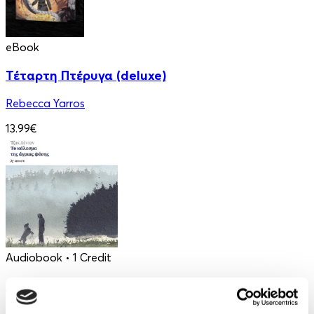
eBook
Τέταρτη Πτέρυγα (deluxe)
Rebecca Yarros
13.99€
Audiobook
• 1 Credit
Το Κάλεσμα της Άγριας Φύσης
Jack London