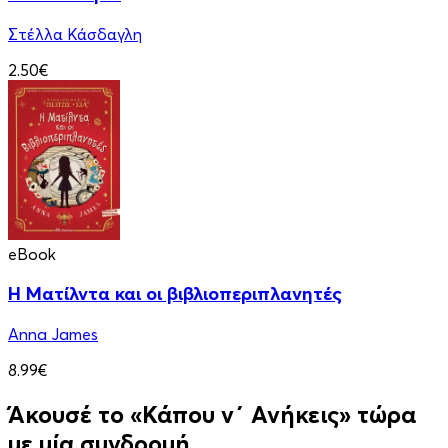
Στέλλα Κάσδαγλη
2.50€
eBook
Η Ματίλντα και οι βιβλιοπεριπλανητές
Anna James
8.99€
Άκουσέ το «Κάπου ν΄ Ανήκεις» τώρα
με μία συνδρομή