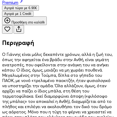
Premium
Aγορά τώρα με 6.90€
Aγορά με 1 Credit
Προσθήκη στο καλάθι
Περιγραφή
Ο Γιάννης είναι μόλις δεκαπέντε χρόνων, αλλά η ζωή του,
όπως την αφηγείται ένα βράδυ στην Ανθή, είναι γεμάτη
ανατροπές, που οφείλονται στην ανάγκη του να ανήκει
κάπου. Ο ίδιος, όμως, μοιάζει να μη χωράει πουθενά.
Μεγαλωμένος στην Τούμπα, δίπλα στο γήπεδο του
ΠΑΟΚ, με νονό «τρελαμένο παοκτζή», ήταν φυσιολογικό
να υποστηρίζει την ομάδα. Όλα αλλάζουν, όμως, όταν
αρχίζει να παίζει ο ίδιος μπάλα, στη θέση του
τερματοφύλακα. Εκεί διαμορφώνει άποψη («φιλόσοφο
της μπάλας» τον αποκαλεί η Ανθή), διαχωρίζεται από το
πλήθος και επιλέγει να ακολουθήσει τον δικό του δρόμο
ως αόρατος. Μόνο που η τύχη το φέρνει να χρειαστεί να
πάρει στην πλάτη του ολόκληρη την ομάδα του σχολείου