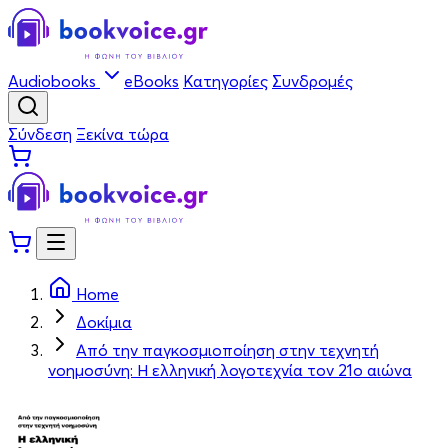
Audiobooks
eBooks
Κατηγορίες
Συνδρομές
Σύνδεση
Ξεκίνα τώρα
Home
Δοκίμια
Από την παγκοσμιοποίηση στην τεχνητή
νοημοσύνη: Η ελληνική λογοτεχνία τον 21ο αιώνα