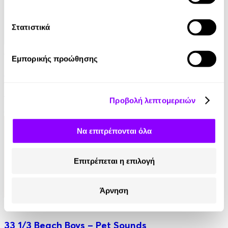
Στατιστικά
Audiobook
• 1 Credit
Εμπορικής προώθησης
Περί κακοποίησης των λέξεων
John Locke
Προβολή λεπτομερειών
6.90€
Να επιτρέπονται όλα
Επιτρέπεται η επιλογή
Άρνηση
eBook
33 1/3 Beach Boys – Pet Sounds