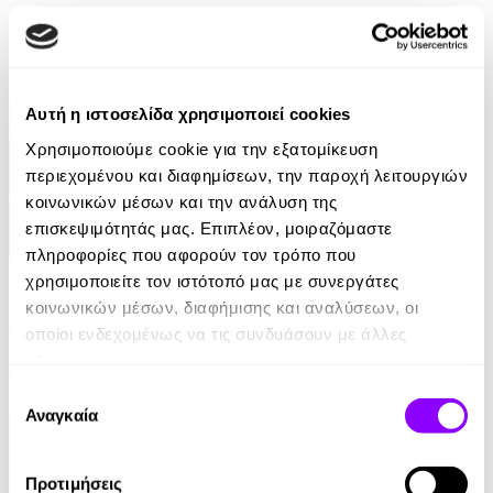
Daphne Carr
8.33€
Αυτή η ιστοσελίδα χρησιμοποιεί cookies
Χρησιμοποιούμε cookie για την εξατομίκευση
περιεχομένου και διαφημίσεων, την παροχή λειτουργιών
κοινωνικών μέσων και την ανάλυση της
επισκεψιμότητάς μας. Επιπλέον, μοιραζόμαστε
πληροφορίες που αφορούν τον τρόπο που
eBook
χρησιμοποιείτε τον ιστότοπό μας με συνεργάτες
κοινωνικών μέσων, διαφήμισης και αναλύσεων, οι
Περπατώντας
οποίοι ενδεχομένως να τις συνδυάσουν με άλλες
πληροφορίες που τους έχετε παραχωρήσει ή τις οποίες
Henry David Thoreau
έχουν συλλέξει σε σχέση με την από μέρους σας χρήση
Επιλογή
4.90€
των υπηρεσιών τους.
Αναγκαία
συγκατάθεσης
Προτιμήσεις