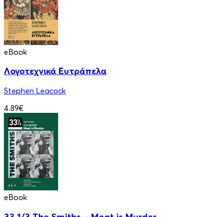
eBook
Λογοτεχνικά Ευτράπελα
Stephen Leacock
4.89€
eBook
33 1/3 The Smiths – Meat is Murder