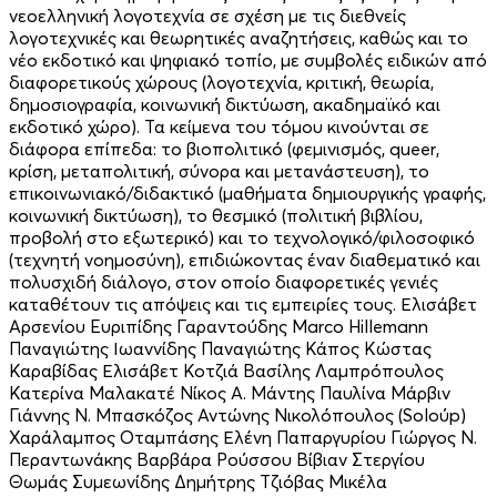
νεοελληνική λογοτεχνία σε σχέση με τις διεθνείς
λογοτεχνικές και θεωρητικές αναζητήσεις, καθώς και το
νέο εκδοτικό και ψηφιακό τοπίο, με συμβολές ειδικών από
δια­φορετικούς χώρους (λογοτεχνία, κριτική, θεωρία,
δημοσιογρα­φία, κοινωνική δικτύωση, ακαδημαϊκό και
εκδοτικό χώρο). Τα κείμενα του τόμου κινούνται σε
διάφορα επίπεδα: το βιοπολιτικό (φεμινισμός, queer,
κρίση, μεταπολιτική, σύνο­ρα και μετα­νάστευση), το
επικοινωνιακό/διδακτικό (μαθήματα δημιουργικής γραφής,
κοι­νωνική δικτύωση), το θεσμικό (πολιτική βιβλίου,
προβολή στο εξωτερικό) και το τεχνολογικό/φιλοσοφικό
(τεχνητή νοημοσύνη), επιδιώκοντας έναν διαθεματικό και
πολυσχιδή διάλογο, στον οποίο διαφορετικές γενιές
καταθέτουν τις απόψεις και τις εμπειρίες τους. Ελισάβετ
Αρσενίου Eυριπίδης Γαραντούδης Marco Hillemann
Παναγιώτης Ιωαννίδης Παναγιώτης Κάπος Κώστας
Καραβίδας Ελισάβετ Κοτζιά Βασίλης Λαμπρόπουλος
Κατερίνα Μαλακατέ Νίκος Α. Μάντης Παυλίνα Μάρβιν
Γιάννης Ν. Μπασκόζος Αντώνης Νικολόπουλος (Soloύp)
Χαράλαμπος Οταμπάσης Ελένη Παπαργυρίου Γιώργος Ν.
Περαντωνάκης Βαρβάρα Ρούσσου Βίβιαν Στεργίου
Θωμάς Συμεωνίδης Δημήτρης Τζιόβας Μικέλα