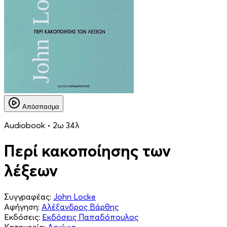
Απόσπασμα
Audiobook • 2ω 34λ
Περί κακοποίησης των
λέξεων
Συγγραφέας:
John Locke
Αφήγηση:
Αλέξανδρος Βάρθης
Εκδόσεις:
Εκδόσεις Παπαδόπουλος
Κατηγορία:
Δοκίμια