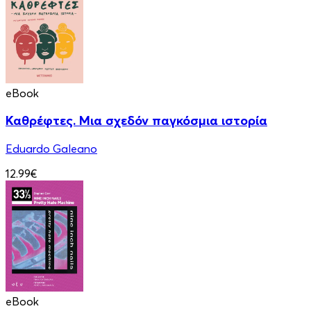
eBook
Καθρέφτες. Μια σχεδόν παγκόσμια ιστορία
Eduardo Galeano
12.99€
eBook