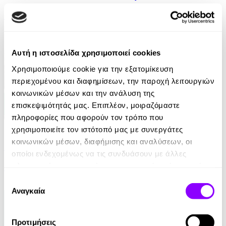
Daphne Carr
8.33€
Αυτή η ιστοσελίδα χρησιμοποιεί cookies
Χρησιμοποιούμε cookie για την εξατομίκευση
περιεχομένου και διαφημίσεων, την παροχή λειτουργιών
κοινωνικών μέσων και την ανάλυση της
επισκεψιμότητάς μας. Επιπλέον, μοιραζόμαστε
πληροφορίες που αφορούν τον τρόπο που
eBook
χρησιμοποιείτε τον ιστότοπό μας με συνεργάτες
κοινωνικών μέσων, διαφήμισης και αναλύσεων, οι
Περπατώντας
οποίοι ενδεχομένως να τις συνδυάσουν με άλλες
πληροφορίες που τους έχετε παραχωρήσει ή τις οποίες
Henry David Thoreau
έχουν συλλέξει σε σχέση με την από μέρους σας χρήση
Επιλογή
4.90€
των υπηρεσιών τους.
Αναγκαία
συγκατάθεσης
Προτιμήσεις