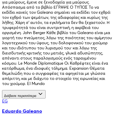
για μαύρους, έμενε σε ξενοδοχεία για μαύρους.
Απόσπασμα από το βιβλίο ΕΓΡΑΨΕ Ο ΤΥΠΟΣ Το να
εκδίδει κανείς τον Galeano σημαίνει να εκδίδει τον εχθρό:
τον εχθρό των ψεμάτων, της αδιαφορίας και κυρίως της
λήθης. Χάρη σ’ αυτόν, τα εγκλήματα δεν θα ξεχαστούν. Η
τρυφερότητά του είναι συντριπτική, η ακρίβειά του
οργισμένη. John Berger Κάθε βιβλίο του Galeano είναι μια
γιορτή του πνεύματος, λόγω της ποιότητας του αμίμητου
λογοτεχνικού του ύφους, του δολοφονικού του χιούμορ
και του ιδιότυπου του λυρισμού του· και λόγω της
διεισδυτικής κριτικής του ματιάς, γλυκά αδυσώπητης,
απέναντι στους παραλογισμούς ενός ταραγμένου
κόσμου. Le Monde Diplomatique Οι Καθρέφτες είναι ένα
κατόρθωμα, ένα ιδιοφυές τόλμημα. Expansion Θέματα
θεμελιώδη που ο συγγραφέας τα αφηγείται με γλώσσα
απέριττη, και με διάχυτο το στοιχείο της ειρωνείας και
του χιούμορ. El Mundo
Διάβασε περισσότερα
EG
Eduardo Galeano