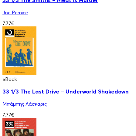
33 1/3 The Smiths – Meat is Murder
Joe Pernice
7.77€
eBook
33 1/3 Τhe Last Drive – Underworld Shakedown
Μπάμπης Λάσκαρις
7.77€