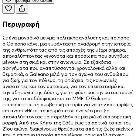
Προσθήκη στο καλάθι
Περιγραφή
Σε ένα μοναδικό μείγμα πολιτικής ανάλυσης και ποίησης,
ο Galeano κάνει μια ευφάνταστη αναδρομή στην ιστορία
της ανθρωπότητας από τις απαρχές της μέχρι σήμερα,
αποκαλύπτοντας γεγονότα και πρόσωπα που συνήθως
μένουν στη σκιά και στην ανωνυμία. Σε εξακόσια
αφηγήματα που αναπτύσσονται χρονολογικά αλλά και
θεματικά, ο Galeano μιλά για τον αγώνα του ανθρώπου
για ζωή, για τον πόλεμο, τη φτώχεια, τις κοινωνικές
ανισότητες και τον ρατσισμό, για τον επεκτατισμό και
την αδηφαγία της Δύσης, για τη φύση και την καταστροφή
της, για το ποδόσφαιρο και τα ΜΜΕ. Ο Galeano
επισκέπτεται τη συμβατική ιστορία για να την καταρρίψει,
και ανασυνθέτει τα κομμάτια σε ένα νέο μοτίβο,
αποκαλύπτοντας το παρελθόν σε μια ριζικά διαφορετική
μορφή. Από τον Κήπο της Εδέμ έως τα αστικά τοπία του
21ου αιώνα, διακρίνουμε θραύσματα από τις ζωές εκείνων
που η επίσημη ιστορία παραμέλησε: τους καλλιτέχνες,