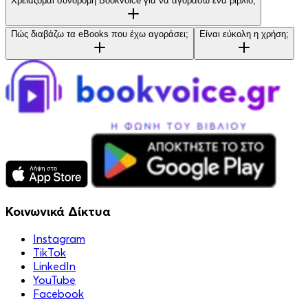
Χρειάζομαι συνδρομή Bookvoice για να αγοράσω ένα βιβλίο;
Πώς διαβάζω τα eBooks που έχω αγοράσει;
Είναι εύκολη η χρήση;
Κοινωνικά Δίκτυα
Instagram
TikTok
LinkedIn
YouTube
Facebook