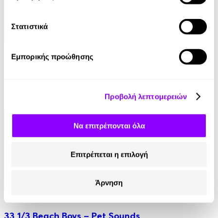
Στατιστικά
Audiobook
• 1 Credit
Εμπορικής προώθησης
Περί κακοποίησης των λέξεων
John Locke
Προβολή λεπτομερειών
6.90€
Να επιτρέπονται όλα
Επιτρέπεται η επιλογή
Άρνηση
eBook
33 1/3 Beach Boys – Pet Sounds