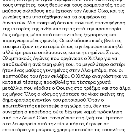
τους υπηρέτες, τους θεούς και τους οραματιστές, τους
μαύρους σκλάβους που έχτισαν τον Λευκό Οίκο, και τις
γυναίκες που υποτάχθηκαν για τα συμφέροντα
δυναστών. Μια ποιητική όσο και πολιτική επαναφήγηση
της ιστορίας της ανθρωπότητας από την προϊστορία
έως σήμερα, μέσα από εκατοντάδες ξεχασμένες και
παραγνωρισμένες φωνές. Οι καλειδοσκοπικές βινιέτες
του φωτίζουν την ιστορία όπως την έγραψαν σιωπηλά
αλλά έμπρακτα οι ελάσσονες και οι ηττημένοι. Στους
Ολυμπιακούς Αγώνες που οργάνωσε ο Χίτλερ για να
αποθεωθεί η ανώτερη φυλή του, το μεγαλύτερο αστέρι
ήταν ένας μαύρος γεννημένος στην Αλα-μπάμα, που οι
παππούδες του ήταν σκλάβοι. Ο Χίτλερ αναγκάστηκε να
καταπιεί τέσσερις προσβολές: τα τέσσερα χρυσά
μετάλλια που κέρδισε ο Όουενς στο τρέξιμο και στο άλμα
εις μήκος. Όλος ο κόσμος γιόρτασε τις νίκες εκείνες της
δημοκρατίας εναντίον του ρατσισμού. Όταν ο
πρωταθλητής επέστρεψε στη χώρα του, δεν τον
συνεχάρη ο πρόεδρος, ούτε δέχτηκε καμιά πρόσκληση
από τον Λευκό Οίκο. Ξαναγύρισε στη ζωή του: έμπαινε
στα λεωφορεία από την πίσω πόρτα, έτρωγε σε
εστιατόρια για μαύρους, χρησιμοποιούσε τις τουαλέτες