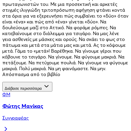
πρωταγωνιστών του. Με µια προσεκτική και αρκετές
στιγµές ιλιγγιώδη τριτοπρόσωπη αφήγηση φτάνει κοντά
στα όρια για να εξερευνήσει πώς συµβαίνει το «δύο» όταν
είναι «ένα» και πώς από «ένα» γίνεται «δύο». Να
δουλεύουµε µαζί στο Αττικό. Να φοράµε ρόµπες. Να
κατεβαίνουµε στο διάλειµµα για τσιγάρο. Να µας λένε
γεια ασθενείς µε µάσκες και ορούς. Να σκάει το φως στο
πάτωµα και µετά στα µάτια µας και µετά. Ας το κόψουµε
µετά. Γάµα το «µετά»! Βαρέθηκα. Να γίνουµε γέροι που
κόβουνε το τσιγάρο. Να γίνουµε. Να φύγουµε µακριά. Να
πετάξουµε. Να πετύχουµε πουλιά. Να γίνουµε να φύγουµε
µακριά. Πολύ µακριά. Να µη φαινόµαστε. Να µην.
Απόσπασμα από το βιβλίο
Διάβασε περισσότερα
ΦΜ
Φώτης Μανίκας
Συγγραφέας