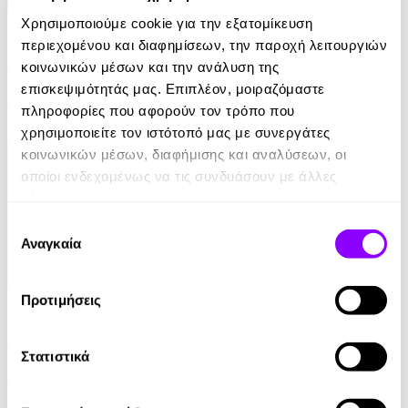
Χρησιμοποιούμε cookie για την εξατομίκευση
eBook
περιεχομένου και διαφημίσεων, την παροχή λειτουργιών
Περπατώντας
κοινωνικών μέσων και την ανάλυση της
επισκεψιμότητάς μας. Επιπλέον, μοιραζόμαστε
Henry David Thoreau
πληροφορίες που αφορούν τον τρόπο που
4.90€
χρησιμοποιείτε τον ιστότοπό μας με συνεργάτες
κοινωνικών μέσων, διαφήμισης και αναλύσεων, οι
οποίοι ενδεχομένως να τις συνδυάσουν με άλλες
πληροφορίες που τους έχετε παραχωρήσει ή τις οποίες
έχουν συλλέξει σε σχέση με την από μέρους σας χρήση
Επιλογή
των υπηρεσιών τους.
Αναγκαία
συγκατάθεσης
Audiobook
• 1 Credit
Προτιμήσεις
Περί κακοποίησης των λέξεων
Στατιστικά
John Locke
6.90€