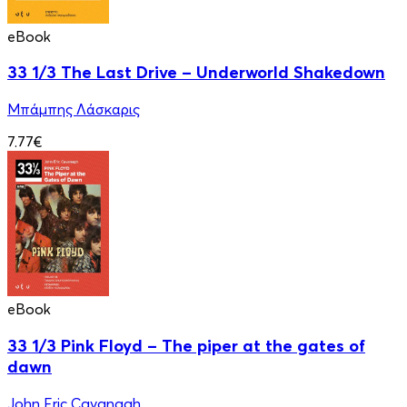
eBook
33 1/3 Τhe Last Drive – Underworld Shakedown
Μπάμπης Λάσκαρις
7.77€
eBook
33 1/3 Pink Floyd – The piper at the gates of
dawn
John Eric Cavanagh