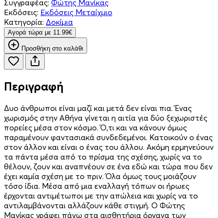
Συγγραφέας:
Φώτης Μανίκας
Εκδόσεις:
Εκδόσεις Μεταίχμιο
Κατηγορία:
Δοκίμια
Aγορά τώρα με 11.99€
Προσθήκη στο καλάθι
Περιγραφή
Δυο άνθρωποι είναι µαζί και µετά δεν είναι πια. Ένας
χωρισµός στην Αθήνα γίνεται η αιτία για δύο ξεχωριστές
πορείες µέσα στον κόσµο. Ό,τι και να κάνουν όµως
παραµένουν φαντασιακά συνδεδεµένοι. Κατοικούν ο ένας
στον άλλον και είναι ο ένας του άλλου. Ακόµη ερµηνεύουν
τα πάντα µέσα από το πρίσµα της σχέσης, χωρίς να το
θέλουν, ζουν και αναπνέουν σε ένα εδώ και τώρα που δεν
έχει καµία σχέση µε το πριν. Όλα όµως τους µοιάζουν
τόσο ίδια. Μέσα από µια εναλλαγή τόπων οι ήρωες
έρχονται αντιµέτωποι µε την απώλεια και χωρίς να το
αντιλαµβάνονται αλλάζουν κάθε στιγµή. Ο Φώτης
Μανίκας γράφει πάνω στα αισθητήρια όργανα των