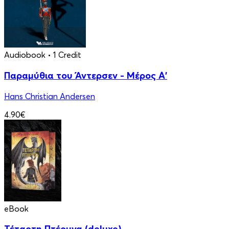
Audiobook
• 1 Credit
Παραμύθια του Άντερσεν - Μέρος Α'
Hans Christian Andersen
4.90€
eBook
Τέταρτη Πτέρυγα (deluxe)