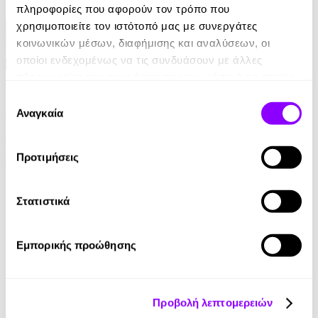
πληροφορίες που αφορούν τον τρόπο που
χρησιμοποιείτε τον ιστότοπό μας με συνεργάτες
κοινωνικών μέσων, διαφήμισης και αναλύσεων, οι
οποίοι ενδεχομένως να τις συνδυάσουν με άλλες
πληροφορίες που τους έχετε παραχωρήσει ή τις οποίες
Audiobook
• 1 Credit
έχουν συλλέξει σε σχέση με την από μέρους σας χρήση
Επιλογή
Η Καλύβα του Μπαρμπα-Θωμά
των υπηρεσιών τους.
Αναγκαία
συγκατάθεσης
Harriet Beecher Stowe
Προτιμήσεις
14.90€
Στατιστικά
Εμπορικής προώθησης
eBook
Προβολή λεπτομερειών