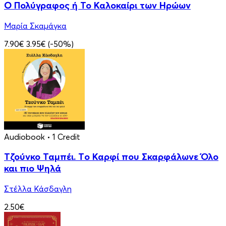
Ο Πολύγραφος ή Το Καλοκαίρι των Ηρώων
Μαρία Σκαμάγκα
7.90€
3.95€
(-50%)
Audiobook
• 1 Credit
Τζούνκο Ταμπέι. Tο Καρφί που Σκαρφάλωνε Όλο
και πιο Ψηλά
Στέλλα Κάσδαγλη
2.50€