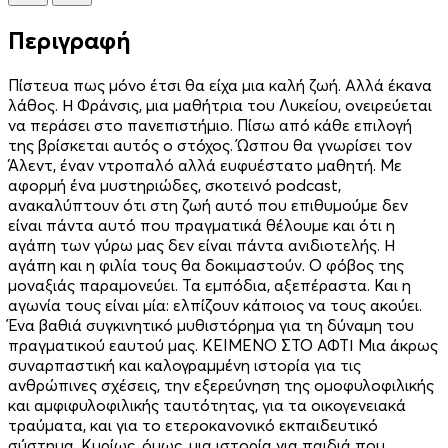
Περιγραφή
Πίστευα πως μόνο έτσι θα είχα μια καλή ζωή. Αλλά έκανα
λάθος. Η Φράνσις, μια μαθήτρια του Λυκείου, ονειρεύεται
να περάσει στο πανεπιστήμιο. Πίσω από κάθε επιλογή
της βρίσκεται αυτός ο στόχος. Ώσπου θα γνωρίσει τον
Άλεντ, έναν ντροπαλό αλλά ευφυέστατο μαθητή. Με
αφορμή ένα μυστηριώδες, σκοτεινό podcast,
ανακαλύπτουν ότι στη ζωή αυτό που επιθυμούμε δεν
είναι πάντα αυτό που πραγματικά θέλουμε και ότι η
αγάπη των γύρω μας δεν είναι πάντα ανιδιοτελής. Η
αγάπη και η φιλία τους θα δοκιμαστούν. Ο φόβος της
μοναξιάς παραμονεύει. Τα εμπόδια, αξεπέραστα. Και η
αγωνία τους είναι μία: ελπίζουν κάποιος να τους ακούει.
Ένα βαθιά συγκινητικό μυθιστόρημα για τη δύναμη του
πραγματικού εαυτού μας. KEIMENO ΣΤΟ ΑΦΤΙ Μια άκρως
συναρπαστική και καλογραμμένη ιστορία για τις
ανθρώπινες σχέσεις, την εξερεύνηση της ομοφυλοφιλικής
και αμφιφυλοφιλικής ταυτότητας, για τα οικογενειακά
τραύματα, και για το ετεροκανονικό εκπαιδευτικό
σύστημα. Κυρίως, όμως, μια ιστορία για παιδιά που