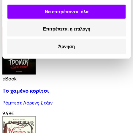
Φάντασμα στη Χιονοθύελλα
Να επιτρέπονται όλα
Michelle Harrison
8.99€
Επιτρέπεται η επιλογή
Άρνηση
eBook
Το χαμένο κορίτσι
Ρόμπερτ Λόρενς Στάιν
9.99€