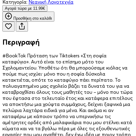
Κατηγορία:
Νεανική Λογοτεχνία
Aγορά τώρα με 11.99€
Προσθήκη στο καλάθι
Περιγραφή
#BookTok Πρόταση των Tiktokers «Στη σοφία
καταφύγιο». Αυτό είναι το επίσηµο µότο του
Σχολοµαντείου. Υποθέτω ότι θα µπορούσαµε κιόλας να
πούµε πως ισχύει· µόνο που η σοφία δύσκολα
κατακτιέται, οπότε το καταφύγιο πάει περίπατο. Το
πολυαγαπηµένο µας σχολείο βάζει τα δυνατά του για να
καταβροχθίσει όλους τους µαθητές του – µόνο που τώρα
που έφτασα στο τελευταίο έτος και κατάφερα επιτέλους
να αποκτήσω µια χούφτα συµµάχους, δείχνει ξαφνικά µια
πελώρια λαχτάρα ειδικά για µένα. Και ακόµα κι αν
καταφέρω µε κάποιον τρόπο να υπερνικήσω τις
αµέτρητες ορδές από µαλαφικάρια που µου στέλνει κατά
κύµατα και να τα βγάλω πέρα µε όλες τις εξουθενωτικές
εργασίες που µου αναθέτει, δεν έχω ιδέα µε ποιον τρόπο