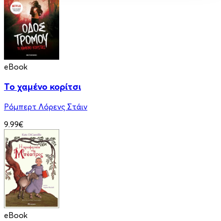
eBook
Το χαμένο κορίτσι
Ρόμπερτ Λόρενς Στάιν
9.99€
eBook