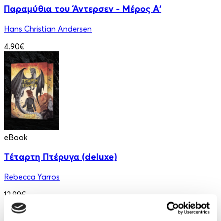
Παραμύθια του Άντερσεν - Μέρος Α'
Hans Christian Andersen
4.90€
eBook
Τέταρτη Πτέρυγα (deluxe)
Rebecca Yarros
13.99€