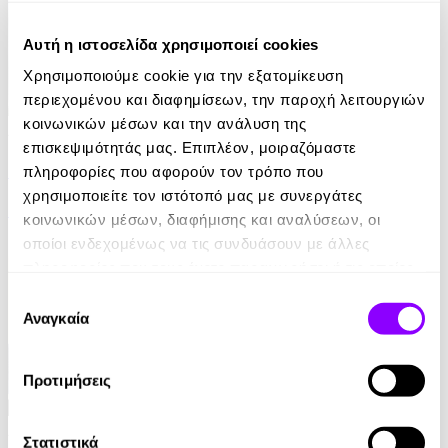
Αυτή η ιστοσελίδα χρησιμοποιεί cookies
Χρησιμοποιούμε cookie για την εξατομίκευση
περιεχομένου και διαφημίσεων, την παροχή λειτουργιών
κοινωνικών μέσων και την ανάλυση της
Audiobook
• 1 Credit
επισκεψιμότητάς μας. Επιπλέον, μοιραζόμαστε
Το Κάλεσμα της Άγριας Φύσης
πληροφορίες που αφορούν τον τρόπο που
χρησιμοποιείτε τον ιστότοπό μας με συνεργάτες
Jack London
κοινωνικών μέσων, διαφήμισης και αναλύσεων, οι
οποίοι ενδεχομένως να τις συνδυάσουν με άλλες
7.90€
πληροφορίες που τους έχετε παραχωρήσει ή τις οποίες
έχουν συλλέξει σε σχέση με την από μέρους σας χρήση
Επιλογή
των υπηρεσιών τους.
Αναγκαία
συγκατάθεσης
Προτιμήσεις
Audiobook
• 1 Credit
Στατιστικά