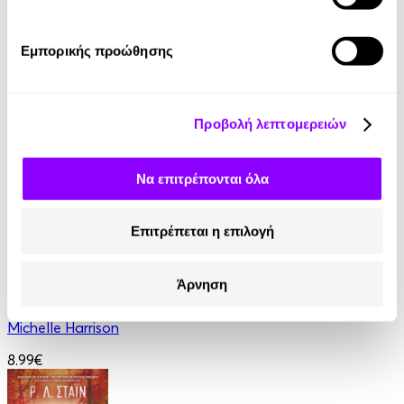
Η Καλύβα του Μπαρμπα-Θωμά
Εμπορικής προώθησης
Harriet Beecher Stowe
14.90€
Προβολή λεπτομερειών
Να επιτρέπονται όλα
Επιτρέπεται η επιλογή
eBook
Άρνηση
Φάντασμα στη Χιονοθύελλα
Michelle Harrison
8.99€