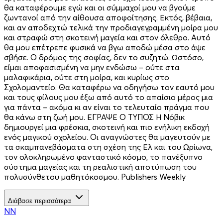
θα καταφέρουµε εγώ και οι σύµµαχοί µου να βγούµε
ζωντανοί από την αίθουσα αποφοίτησης. Εκτός, βέβαια,
και αν αποδεχτώ τελικά την προδιαγεγραµµένη µοίρα µου
και στραφώ στη σκοτεινή µαγεία και στον όλεθρο. Αυτό
θα µου επέτρεπε φυσικά να βγω αποδώ µέσα στο άψε
σβήσε. Ο δρόµος της σοφίας, δεν το συζητώ. Ωστόσο,
είµαι αποφασισµένη να µην ενδώσω – ούτε στα
µαλαφικάρια, ούτε στη µοίρα, και κυρίως στο
Σχολοµαντείο. Θα καταφέρω να οδηγήσω τον εαυτό µου
και τους φίλους µου έξω από αυτό το απαίσιο µέρος µια
για πάντα – ακόµα κι αν είναι το τελευταίο πράγµα που
θα κάνω στη ζωή µου. ΕΓΡΑΨΕ Ο ΤΥΠΟΣ Η Νόβικ
δηµιουργεί µια φρέσκια, σκοτεινή και πιο ενήλικη εκδοχή
ενός µαγικού σχολείου. Οι αναγνώστες θα µαγευτούν µε
τα σκαµπανεβάσµατα στη σχέση της Ελ και του Ωρίωνα,
τον ολοκληρωµένο φανταστικό κόσµο, το πανέξυπνο
σύστηµα µαγείας και τη ρεαλιστική αποτύπωση του
πολυσύνθετου µαθητόκοσµου. Publishers Weekly
Διάβασε περισσότερα
NN