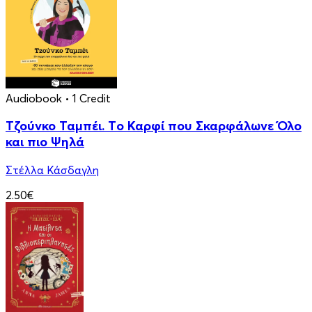
Audiobook
• 1 Credit
Τζούνκο Ταμπέι. Tο Καρφί που Σκαρφάλωνε Όλο
και πιο Ψηλά
Στέλλα Κάσδαγλη
2.50€