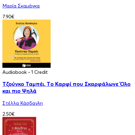
Μαρία Σκαμάγκα
7.90€
Audiobook
• 1 Credit
Τζούνκο Ταμπέι. Tο Καρφί που Σκαρφάλωνε Όλο
και πιο Ψηλά
Στέλλα Κάσδαγλη
2.50€