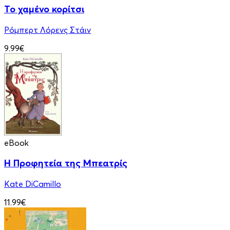
Το χαμένο κορίτσι
Ρόμπερτ Λόρενς Στάιν
9.99€
eBook
Η Προφητεία της Μπεατρίς
Kate DiCamillo
11.99€