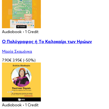
Audiobook
• 1 Credit
Ο Πολύγραφος ή Το Καλοκαίρι των Ηρώων
Μαρία Σκαμάγκα
7.90€
3.95€
(-50%)
Audiobook
• 1 Credit