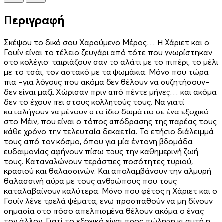
Περιγραφή
Σκέψου το δικό σου Χαρούμενο Μέρος… Η Χάριετ και ο
Γουίν είναι το τέλειο ζευγάρι από τότε που γνωρίστηκαν
στο κολέγιο· ταιριάζουν σαν το αλάτι με το πιπέρι, το μέλι
με το τσάι, τον αστακό με τα ψωμάκια. Μόνο που τώρα
πια –για λόγους που ακόμα δεν θέλουν να συζητήσουν–
δεν είναι μαζί. Χώρισαν πριν από πέντε μήνες… και ακόμα
δεν το έχουν πει στους κολλητούς τους. Να γιατί
καταλήγουν να μένουν στο ίδιο δωμάτιο σε ένα εξοχικό
στο Μέιν, που είναι ο τόπος απόδρασης της παρέας τους
κάθε χρόνο την τελευταία δεκαετία. Το ετήσιο διάλειμμά
τους από τον κόσμο, όπου για μία έντονη βδομάδα
ευδαιμονίας αφήνουν πίσω τους την καθημερινή ζωή
τους. Καταναλώνουν τεράστιες ποσότητες τυριού,
κρασιού και θαλασσινών. Και απολαμβάνουν την αλμυρή
θαλασσινή αύρα με τους ανθρώπους που τους
καταλαβαίνουν καλύτερα. Μόνο που φέτος η Χάριετ και ο
Γουίν λένε τρελά ψέματα, ενώ προσπαθούν να μη δίνουν
σημασία στο πόσο απελπισμένα θέλουν ακόμα ο ένας
τον άλλον. Γιατί το εξοχικό είναι προς πώληση κι αυτή η