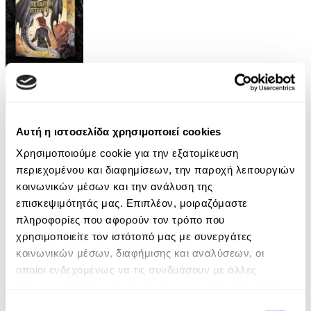
eBook
Τέταρτη Πτέρυγα (deluxe)
Αυτή η ιστοσελίδα χρησιμοποιεί cookies
Rebecca Yarros
Χρησιμοποιούμε cookie για την εξατομίκευση
13.99€
περιεχομένου και διαφημίσεων, την παροχή λειτουργιών
κοινωνικών μέσων και την ανάλυση της
επισκεψιμότητάς μας. Επιπλέον, μοιραζόμαστε
πληροφορίες που αφορούν τον τρόπο που
χρησιμοποιείτε τον ιστότοπό μας με συνεργάτες
κοινωνικών μέσων, διαφήμισης και αναλύσεων, οι
οποίοι ενδεχομένως να τις συνδυάσουν με άλλες
πληροφορίες που τους έχετε παραχωρήσει ή τις οποίες
Audiobook
• 1 Credit
έχουν συλλέξει σε σχέση με την από μέρους σας χρήση
Επιλογή