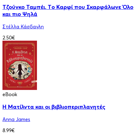
Τζούνκο Ταμπέι. Tο Καρφί που Σκαρφάλωνε Όλο
και πιο Ψηλά
Στέλλα Κάσδαγλη
2.50€
eBook
Η Ματίλντα και οι βιβλιοπεριπλανητές
Anna James
8.99€