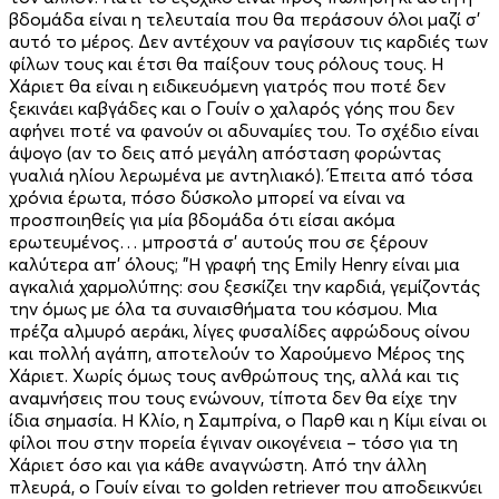
βδομάδα είναι η τελευταία που θα περάσουν όλοι μαζί σ’
αυτό το μέρος. Δεν αντέχουν να ραγίσουν τις καρδιές των
φίλων τους και έτσι θα παίξουν τους ρόλους τους. Η
Χάριετ θα είναι η ειδικευόμενη γιατρός που ποτέ δεν
ξεκινάει καβγάδες και ο Γουίν ο χαλαρός γόης που δεν
αφήνει ποτέ να φανούν οι αδυναμίες του. Το σχέδιο είναι
άψογο (αν το δεις από μεγάλη απόσταση φορώντας
γυαλιά ηλίου λερωμένα με αντηλιακό). Έπειτα από τόσα
χρόνια έρωτα, πόσο δύσκολο μπορεί να είναι να
προσποιηθείς για μία βδομάδα ότι είσαι ακόμα
ερωτευμένος… μπροστά σ’ αυτούς που σε ξέρουν
καλύτερα απ’ όλους; "Η γραφή της Emily Henry είναι μια
αγκαλιά χαρμολύπης: σου ξεσκίζει την καρδιά, γεμίζοντάς
την όμως με όλα τα συναισθήματα του κόσμου. Μια
πρέζα αλμυρό αεράκι, λίγες φυσαλίδες αφρώδους οίνου
και πολλή αγάπη, αποτελούν το Χαρούμενο Μέρος της
Χάριετ. Χωρίς όμως τους ανθρώπους της, αλλά και τις
αναμνήσεις που τους ενώνουν, τίποτα δεν θα είχε την
ίδια σημασία. Η Κλίο, η Σαμπρίνα, ο Παρθ και η Κίμι είναι οι
φίλοι που στην πορεία έγιναν οικογένεια – τόσο για τη
Χάριετ όσο και για κάθε αναγνώστη. Από την άλλη
πλευρά, ο Γουίν είναι το golden retriever που αποδεικνύει