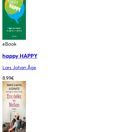
eBook
happy HAPPY
Lars Johan Åge
8.99€