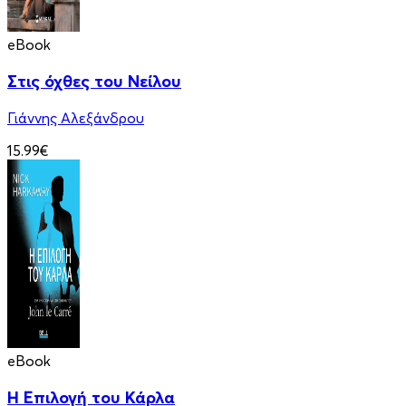
eBook
Στις όχθες του Νείλου
Γιάννης Αλεξάνδρου
15.99€
eBook
Η Επιλογή του Κάρλα