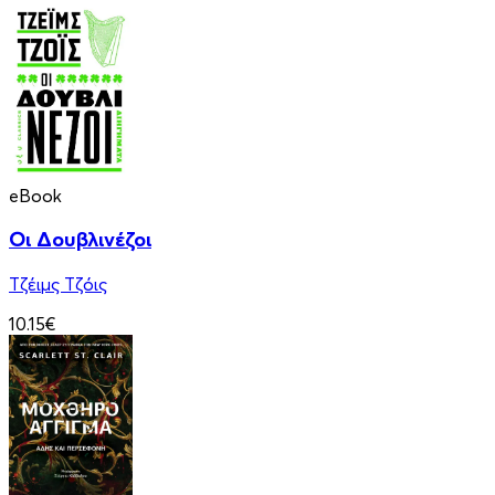
eBook
Οι Δουβλινέζοι
Τζέιμς Τζόις
10.15€