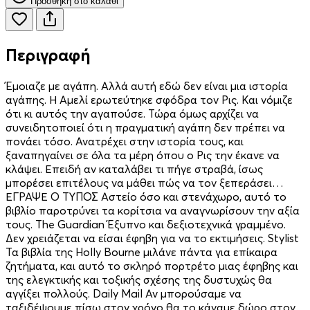
Προσθήκη στο καλάθι
Περιγραφή
Έμοιαζε με αγάπη. Αλλά αυτή εδώ δεν είναι μια ιστορία
αγάπης. Η Αμελί ερωτεύτηκε σφόδρα τον Ρις. Και νόμιζε
ότι κι αυτός την αγαπούσε. Τώρα όμως αρχίζει να
συνειδητοποιεί ότι η πραγματική αγάπη δεν πρέπει να
πονάει τόσο. Ανατρέχει στην ιστορία τους, και
ξαναπηγαίνει σε όλα τα μέρη όπου ο Ρις την έκανε να
κλάψει. Επειδή αν καταλάβει τι πήγε στραβά, ίσως
μπορέσει επιτέλους να μάθει πώς να τον ξεπεράσει…
ΕΓΡΑΨΕ Ο ΤΥΠΟΣ Αστείο όσο και στενάχωρο, αυτό το
βιβλίο παροτρύνει τα κορίτσια να αναγνωρίσουν την αξία
τους. The Guardian Έξυπνο και δεξιοτεχνικά γραμμένο.
Δεν χρειάζεται να είσαι έφηβη για να το εκτιμήσεις. Stylist
Τα βιβλία της Holly Bourne μιλάνε πάντα για επίκαιρα
ζητήματα, και αυτό το σκληρό πορτρέτο μιας έφηβης και
της ελεγκτικής και τοξικής σχέσης της δυστυχώς θα
αγγίξει πολλούς. Daily Mail Αν μπορούσαμε να
ταξιδέψουμε πίσω στον χρόνο θα το κάναμε δώρο στον