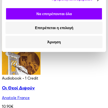
Audiobook
• 1 Credit
Να επιτρέπονται όλα
Ο Τελευταίος των Μοϊκανών
James Fenimore Cooper
Επιτρέπεται η επιλογή
13.90€
Άρνηση
Audiobook
• 1 Credit
Οι Θεοί Διψούν
Anatole France
10.90€