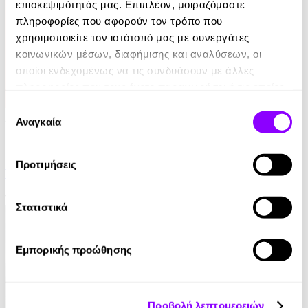
επισκεψιμότητάς μας. Επιπλέον, μοιραζόμαστε
πληροφορίες που αφορούν τον τρόπο που
χρησιμοποιείτε τον ιστότοπό μας με συνεργάτες
κοινωνικών μέσων, διαφήμισης και αναλύσεων, οι
οποίοι ενδεχομένως να τις συνδυάσουν με άλλες
πληροφορίες που τους έχετε παραχωρήσει ή τις οποίες
έχουν συλλέξει σε σχέση με την από μέρους σας χρήση
Επιλογή
Audiobook
• 1 Credit
των υπηρεσιών τους.
Αναγκαία
συγκατάθεσης
Στο Σπίτι Της
Προτιμήσεις
Yael Van Der Wouden
16.90€
Στατιστικά
Εμπορικής προώθησης
Προβολή λεπτομερειών