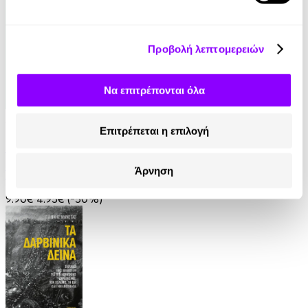
Προβολή λεπτομερειών
Να επιτρέπονται όλα
Audiobook
• 1 Credit
Επιτρέπεται η επιλογή
Στις Ρίζες της Ζωής
Άρνηση
Yogi Ramacharaka
9.90€
4.95€
(-50%)