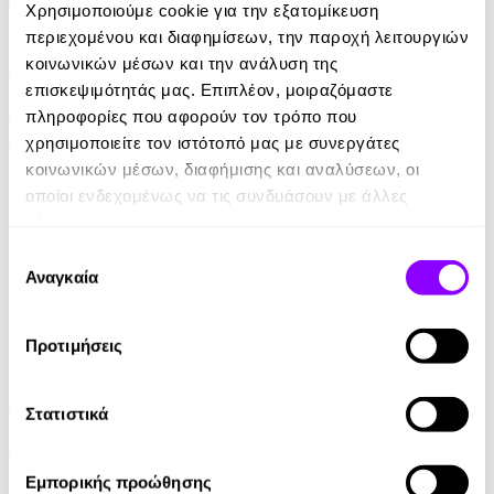
Χρησιμοποιούμε cookie για την εξατομίκευση
eBook
περιεχομένου και διαφημίσεων, την παροχή λειτουργιών
κοινωνικών μέσων και την ανάλυση της
Πώς να είμαστε Στωικοί
επισκεψιμότητάς μας. Επιπλέον, μοιραζόμαστε
Massimo Pigliucci
πληροφορίες που αφορούν τον τρόπο που
χρησιμοποιείτε τον ιστότοπό μας με συνεργάτες
10.99€
κοινωνικών μέσων, διαφήμισης και αναλύσεων, οι
οποίοι ενδεχομένως να τις συνδυάσουν με άλλες
πληροφορίες που τους έχετε παραχωρήσει ή τις οποίες
έχουν συλλέξει σε σχέση με την από μέρους σας χρήση
Επιλογή
των υπηρεσιών τους.
Αναγκαία
συγκατάθεσης
Προτιμήσεις
Audiobook
• 1 Credit
Η Ελεγεία Ενός Παράλογου Κόσμου
Στατιστικά
Eugene Ionesco
7.00€
3.50€
(-50%)
Εμπορικής προώθησης