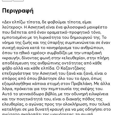
Περιγραφή
«Δεν ελπίζω τίποτα, δε φοβούμαι τίποτα, είμαι
λεύτερος». Η Ασκητική είναι ένα φιλοσοφικό μανιφέστο
που διέπεται από έναν οραματικό-προφητικό τόνο,
εμποτισμένο με τη λυρικότητα του δη­­μιουργού της. Το
νόημα της ζωής και της ύπαρξης συμπυκνώνεται σε έναν
συνεχή αγώνα κατά το «ανηφόρισμα του ανθρώπου»,
όπου το ηθικό «χρέος» συμβαδίζει με την υπαρξιακή
«κραυγή», δίνοντας φωνή στην «ελευθερία», στην πλήρη
αποδέσμευση της ανθρώπινης οντότητας από κάθε
φόβο αλλά και κάθε ελπίδα. Ο Καζαντζάκης
επεξεργάστηκε την Ασκητική του ξανά και ξανά, είναι ο
σπόρος από όπου βλάστησε όλο του το έργο, όπως
εξομολογήθηκε κάποια στιγμή στον Πρεβελάκη. Με άλλα
λόγια, πρόκειται για την πεμπτουσία της σκέψης του.
Αυτό το γενναιόδωρο βιβλίο, με την οδυνηρή ειλικρίνεια
και την ποιητικότητά του, είναι ο διακαής πόθος της
ελευθερίας, ο αγώνας προς την ολοκλήρωση, που τελικά
καταλήγει σε μια δυνατή κραυγή για να μας οδηγήσει στο
ανώτατο σκαλοπάτι της ωριμότητας: τη σιωπή.