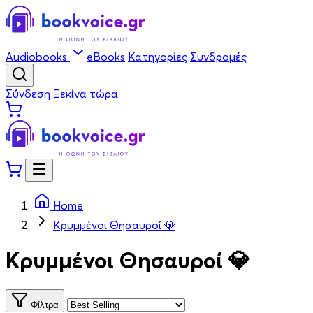
Audiobooks
eBooks
Κατηγορίες
Συνδρομές
Σύνδεση
Ξεκίνα τώρα
Home
Κρυμμένοι Θησαυροί 💎
Κρυμμένοι Θησαυροί 💎
Φίλτρα