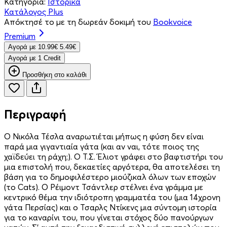
Κατηγορία:
Ιστορικά
Κατάλογος Plus
Απόκτησέ το με τη δωρεάν δοκιμή του
Bookvoice
Premium
Aγορά με
10.99€
5.49€
Aγορά με 1 Credit
Προσθήκη στο καλάθι
Περιγραφή
Ο Νικόλα Τέσλα αναρωτιέται μήπως η φύση δεν είναι
παρά μια γιγαντιαία γάτα (και αν ναι, τότε ποιος της
χαϊδεύει τη ράχη;). Ο Τ.Σ. Έλιοτ γράφει στο βαφτιστήρι του
μια επιστολή που, δεκαετίες αργότερα, θα αποτελέσει τη
βάση για το δημοφιλέστερο μιούζικαλ όλων των εποχών
(το Cats). Ο Ρέιμοντ Τσάντλερ στέλνει ένα γράμμα με
κεντρικό θέμα την ιδιότροπη γραμματέα του (μια 14χρονη
γάτα Περσίας) και ο Τσαρλς Ντίκενς μια σύντομη ιστορία
για το καναρίνι του, που γίνεται στόχος δύο πανούργων