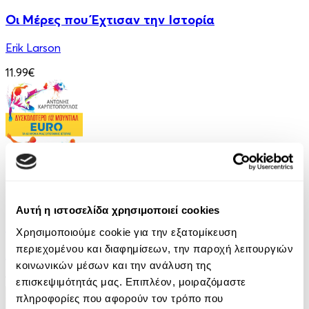
Οι Μέρες που Έχτισαν την Ιστορία
Erik Larson
11.99€
eBook
Αυτή η ιστοσελίδα χρησιμοποιεί cookies
Euro - Δυσκολότερο από ένα Μουντιάλ
Χρησιμοποιούμε cookie για την εξατομίκευση
περιεχομένου και διαφημίσεων, την παροχή λειτουργιών
Αντώνης Καρπετόπουλος
κοινωνικών μέσων και την ανάλυση της
14.99€
επισκεψιμότητάς μας. Επιπλέον, μοιραζόμαστε
πληροφορίες που αφορούν τον τρόπο που