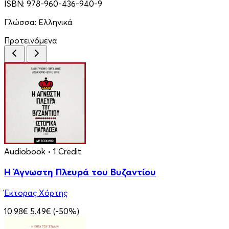
ISBN:
978-960-436-940-9
Γλώσσα:
Ελληνικά
Προτεινόμενα
Audiobook
• 1 Credit
Η Άγνωστη Πλευρά του Βυζαντίου
Έκτορας Χόρτης
10.98€
5.49€
(-50%)