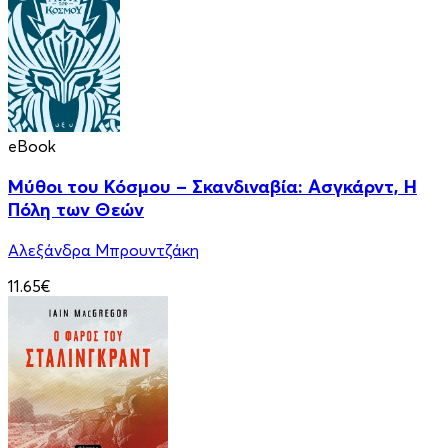
eBook
Μύθοι του Κόσμου – Σκανδιναβία: Ασγκάρντ, Η
Πόλη των Θεών
Αλεξάνδρα Μπρουντζάκη
11.65€