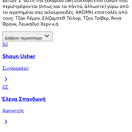
γατών. Σ' αυτή την ξεκαρδιστική συλλογή επιστολών που
περιστρέφονται (όπως και τα πάντα, άλλωστε) γύρω από
το αγαπημένο σας αιλουροειδές. ΑΚΟΜΗ, επιστολές από
τους: Τζακ Λέμον, Ελίζαμπεθ Τέιλορ, Τζον Τσίβερ, Άννα
Φρανκ, Λευκάδιο Χερν κ.ά.
Διάβασε περισσότερα
SU
Shaun Usher
Συγγραφέας
ΈΣ
Έλενα Σπανδωνή
Αφηγητής