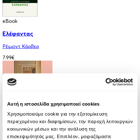
eBook
Ελέφαντας
Ρέιμοντ Κάρβερ
7.99€
Αυτή η ιστοσελίδα χρησιμοποιεί cookies
Χρησιμοποιούμε cookie για την εξατομίκευση
Audiobook
• 1 Credit
περιεχομένου και διαφημίσεων, την παροχή λειτουργιών
Στο Σπίτι Της
κοινωνικών μέσων και την ανάλυση της
επισκεψιμότητάς μας. Επιπλέον, μοιραζόμαστε