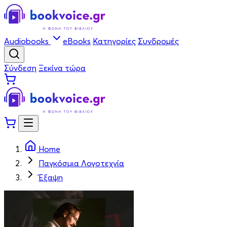
Audiobooks
eBooks
Κατηγορίες
Συνδρομές
Σύνδεση
Ξεκίνα τώρα
Home
Παγκόσμια Λογοτεχνία
Έξαψη