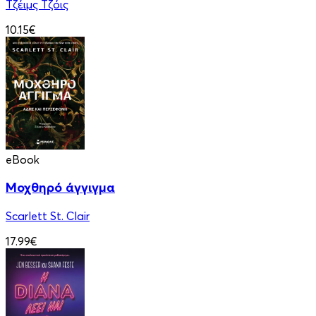
Τζέιμς Τζόις
10.15€
eBook
Μοχθηρό άγγιγμα
Scarlett St. Clair
17.99€