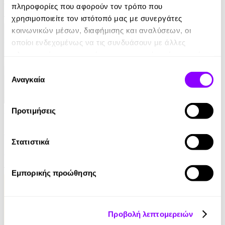
Yael Van Der Wouden
πληροφορίες που αφορούν τον τρόπο που
16.90€
χρησιμοποιείτε τον ιστότοπό μας με συνεργάτες
κοινωνικών μέσων, διαφήμισης και αναλύσεων, οι
οποίοι ενδεχομένως να τις συνδυάσουν με άλλες
πληροφορίες που τους έχετε παραχωρήσει ή τις οποίες
έχουν συλλέξει σε σχέση με την από μέρους σας χρήση
Επιλογή
των υπηρεσιών τους.
Αναγκαία
συγκατάθεσης
Audiobook
• 1 Credit
Προτιμήσεις
Ο Τελευταίος των Μοϊκανών
Στατιστικά
James Fenimore Cooper
13.90€
6.95€
(-50%)
Εμπορικής προώθησης
Προβολή λεπτομερειών