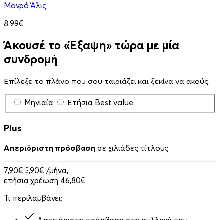
Μονρό Άλις
8.99€
Άκουσέ το «Έξαψη» τώρα με μία
συνδρομή
Επίλεξε το πλάνο που σου ταιριάζει και ξεκίνα να ακούς.
Μηνιαία
Ετήσια
Best value
Plus
Απεριόριστη πρόσβαση
σε χιλιάδες τίτλους
7,90€
3,90€
/μήνα,
ετήσια χρέωση 46,80€
Τι περιλαμβάνει;
Απεριόριστη πρόσβαση στη συλλογή του