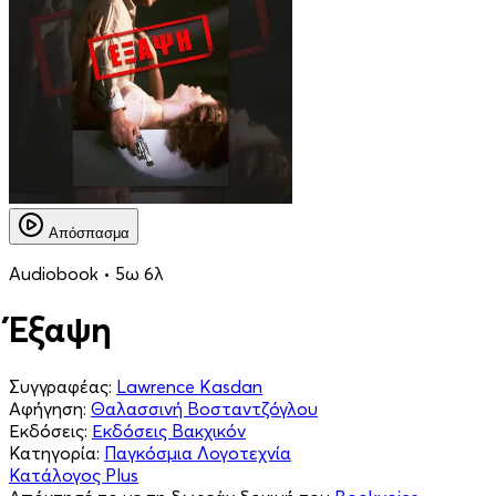
Απόσπασμα
Audiobook • 5ω 6λ
Έξαψη
Συγγραφέας:
Lawrence Kasdan
Αφήγηση:
Θαλασσινή Βοσταντζόγλου
Εκδόσεις:
Εκδόσεις Βακχικόν
Κατηγορία:
Παγκόσμια Λογοτεχνία
Κατάλογος Plus