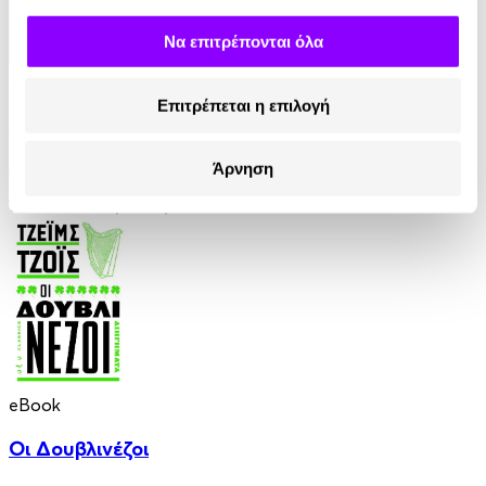
Να επιτρέπονται όλα
Audiobook
• 1 Credit
Επιτρέπεται η επιλογή
Οι Θεοί Διψούν
Anatole France
Άρνηση
10.90€
5.45€
(-50%)
eBook
Οι Δουβλινέζοι