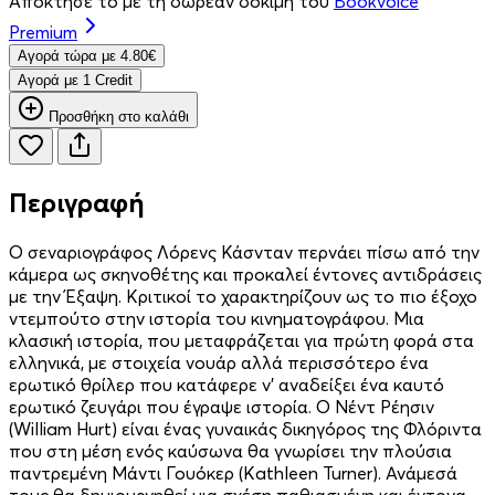
Απόκτησέ το με τη δωρεάν δοκιμή του
Bookvoice
Premium
Aγορά τώρα με 4.80€
Aγορά με 1 Credit
Προσθήκη στο καλάθι
Περιγραφή
Ο σεναριογράφος Λόρενς Κάσνταν περνάει πίσω από την
κάμερα ως σκηνοθέτης και προκαλεί έντονες αντιδράσεις
με την Έξαψη. Κριτικοί το χαρακτηρίζουν ως το πιο έξοχο
ντεμπούτο στην ιστορία του κινηματογράφου. Μια
κλασική ιστορία, που μεταφράζεται για πρώτη φορά στα
ελληνικά, με στοιχεία νουάρ αλλά περισσότερο ένα
ερωτικό θρίλερ που κατάφερε ν’ αναδείξει ένα καυτό
ερωτικό ζευγάρι που έγραψε ιστορία. Ο Νέντ Ρέησιν
(William Hurt) είναι ένας γυναικάς δικηγόρος της Φλόριντα
που στη μέση ενός καύσωνα θα γνωρίσει την πλούσια
παντρεμένη Μάντι Γουόκερ (Kathleen Turner). Ανάμεσά
τους θα δημιουργηθεί μια σχέση παθιασμένη και έντονα