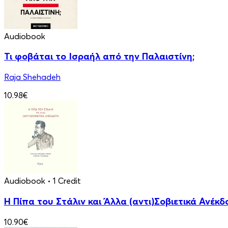
Audiobook
Τι φοβάται το Ισραήλ από την Παλαιστίνη;
Raja Shehadeh
10.98€
Audiobook
• 1 Credit
Η Πίπα του Στάλιν και Άλλα (αντι)Σοβιετικά Ανέκδ
10.90€