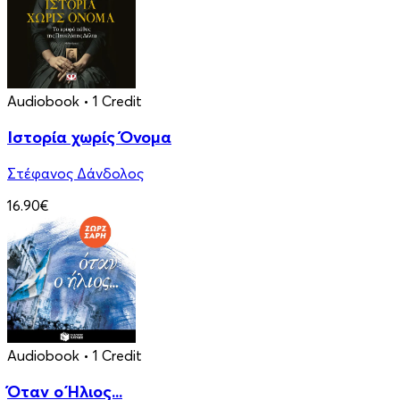
Audiobook
• 1 Credit
Ιστορία χωρίς Όνομα
Στέφανος Δάνδολος
16.90€
Audiobook
• 1 Credit
Όταν ο Ήλιος...