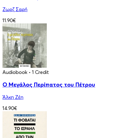
Ζωρζ Σαρή
11.90€
Audiobook
• 1 Credit
Ο Μεγάλος Περίπατος του Πέτρου
Άλκη Ζέη
14.90€