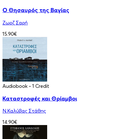
Ο Θησαυρός της Βαγίας
Ζωρζ Σαρή
15.90€
Audiobook
• 1 Credit
Καταστροφές και Θρίαμβοι
Ν.Καλύβας Στάθης
14.90€