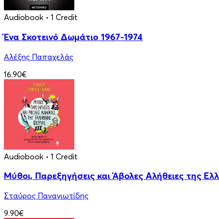
Audiobook
• 1 Credit
Ένα Σκοτεινό Δωμάτιο 1967-1974
Αλέξης Παπαχελάς
16.90€
Audiobook
• 1 Credit
Μύθοι, Παρεξηγήσεις και Άβολες Αλήθειες της Ελλ
Σταύρος Παναγιωτίδης
9.90€