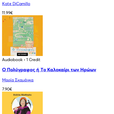
Kate DiCamillo
11.99€
Audiobook
• 1 Credit
Ο Πολύγραφος ή Το Καλοκαίρι των Ηρώων
Μαρία Σκαμάγκα
7.90€