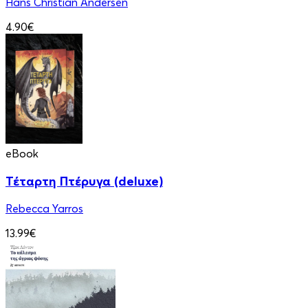
Hans Christian Andersen
4.90€
eBook
Τέταρτη Πτέρυγα (deluxe)
Rebecca Yarros
13.99€