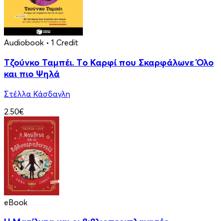
Audiobook
• 1 Credit
Τζούνκο Ταμπέι. Tο Καρφί που Σκαρφάλωνε Όλο
και πιο Ψηλά
Στέλλα Κάσδαγλη
2.50€
eBook