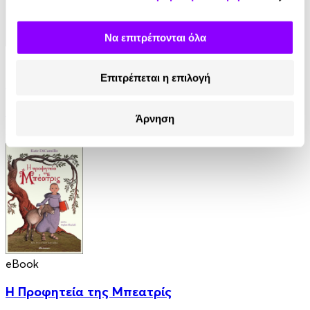
Να επιτρέπονται όλα
eBook
Επιτρέπεται η επιλογή
Το χαμένο κορίτσι
Ρόμπερτ Λόρενς Στάιν
Άρνηση
9.99€
eBook
Η Προφητεία της Μπεατρίς