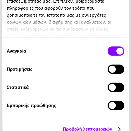
επισκεψιμότητάς μας. Επιπλέον, μοιραζόμαστε
Harriet Beecher Stowe
πληροφορίες που αφορούν τον τρόπο που
14.90€
χρησιμοποιείτε τον ιστότοπό μας με συνεργάτες
κοινωνικών μέσων, διαφήμισης και αναλύσεων, οι
οποίοι ενδεχομένως να τις συνδυάσουν με άλλες
πληροφορίες που τους έχετε παραχωρήσει ή τις οποίες
έχουν συλλέξει σε σχέση με την από μέρους σας χρήση
Επιλογή
των υπηρεσιών τους.
Αναγκαία
συγκατάθεσης
eBook
Προτιμήσεις
Φάντασμα στη Χιονοθύελλα
Στατιστικά
Michelle Harrison
8.99€
Εμπορικής προώθησης
Προβολή λεπτομερειών