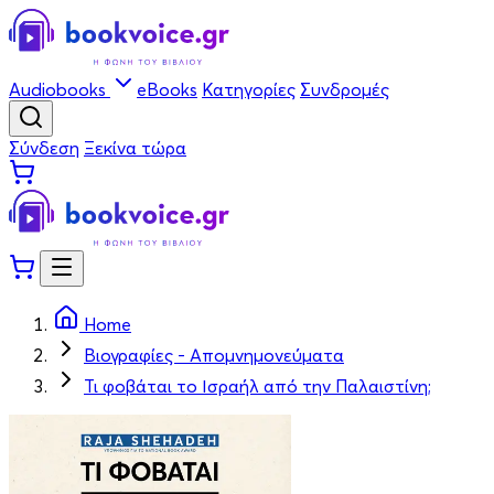
Audiobooks
eBooks
Κατηγορίες
Συνδρομές
Σύνδεση
Ξεκίνα τώρα
Home
Βιογραφίες - Απομνημονεύματα
Τι φοβάται το Ισραήλ από την Παλαιστίνη;