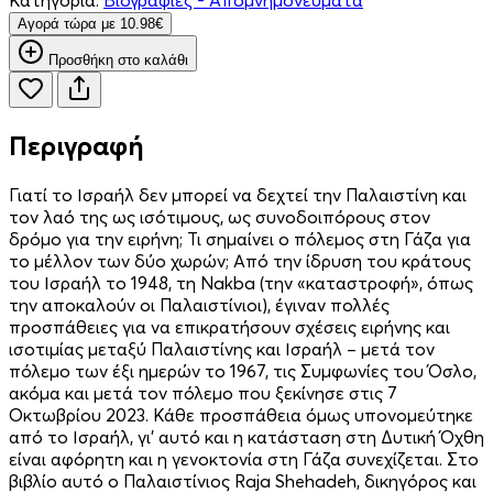
Aγορά τώρα με 10.98€
Προσθήκη στο καλάθι
Περιγραφή
Γιατί το Ισραήλ δεν μπορεί να δεχτεί την Παλαιστίνη και
τον λαό της ως ισότιμους, ως συνοδοιπόρους στον
δρόμο για την ειρήνη; Τι σημαίνει ο πόλεμος στη Γάζα για
το μέλλον των δύο χωρών; Από την ίδρυση του κράτους
του Ισραήλ το 1948, τη Nakba (την «καταστροφή», όπως
την αποκαλούν οι Παλαιστίνιοι), έγιναν πολλές
προσπάθειες για να επικρατήσουν σχέσεις ειρήνης και
ισοτιμίας μεταξύ Παλαιστίνης και Ισραήλ – μετά τον
πόλεμο των έξι ημερών το 1967, τις Συμφωνίες του Όσλο,
ακόμα και μετά τον πόλεμο που ξεκίνησε στις 7
Οκτωβρίου 2023. Κάθε προσπάθεια όμως υπονομεύτηκε
από το Ισραήλ, γι’ αυτό και η κατάσταση στη Δυτική Όχθη
είναι αφόρητη και η γενοκτονία στη Γάζα συνεχίζεται. Στο
βιβλίο αυτό ο Παλαιστίνιος Raja Shehadeh, δικηγόρος και