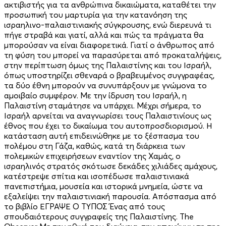
ακτιβιστής για τα ανθρώπινα δικαιώματα, καταθέτει την
προσωπική του μαρτυρία για την κατανόηση της
ισραηλινο-παλαιστινιακής σύγκρουσης, ενώ διερευνά τι
πήγε στραβά και γιατί, αλλά και πώς τα πράγματα θα
μπορούσαν να είναι διαφορετικά. Γιατί ο άνθρωπος από
τη φύση του μπορεί να παρασύρεται από προκαταλήψεις,
στην περίπτωση όμως της Παλαιστίνης και του Ισραήλ,
όπως υποστηρίζει σθεναρά ο βραβευμένος συγγραφέας,
τα δύο έθνη μπορούν να συνυπάρξουν με γνώμονα το
αμοιβαίο συμφέρον. Με την ίδρυση του Ισραήλ, η
Παλαιστίνη σταμάτησε να υπάρχει. Μέχρι σήμερα, το
Ισραήλ αρνείται να αναγνωρίσει τους Παλαιστινίους ως
έθνος που έχει το δικαίωμα του αυτοπροσδιορισμού. Η
κατάσταση αυτή επιδεινώθηκε με το ξέσπασμα του
πολέμου στη Γάζα, καθώς, κατά τη διάρκεια των
πολεμικών επιχειρήσεων εναντίον της Χαμάς, ο
ισραηλινός στρατός σκότωσε δεκάδες χιλιάδες αμάχους,
κατέστρεψε σπίτια και ισοπέδωσε παλαιστινιακά
πανεπιστήμια, μουσεία και ιστορικά μνημεία, ώστε να
εξαλείψει την παλαιστινιακή παρουσία. Απόσπασμα από
το βιβλίο ΕΓΡΑΨΕ Ο ΤΥΠΟΣ Ένας από τους
σπουδαιότερους συγγραφείς της Παλαιστίνης. The