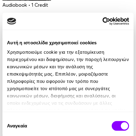
Audiobook
• 1 Credit
Αρχηγός
Θοδωρής Ζαγοράκης
18.90€
9.45€
(-50%)
Αυτή η ιστοσελίδα χρησιμοποιεί cookies
Χρησιμοποιούμε cookie για την εξατομίκευση
περιεχομένου και διαφημίσεων, την παροχή λειτουργιών
κοινωνικών μέσων και την ανάλυση της
επισκεψιμότητάς μας. Επιπλέον, μοιραζόμαστε
πληροφορίες που αφορούν τον τρόπο που
χρησιμοποιείτε τον ιστότοπό μας με συνεργάτες
eBook
κοινωνικών μέσων, διαφήμισης και αναλύσεων, οι
οποίοι ενδεχομένως να τις συνδυάσουν με άλλες
Οι Μεγάλες Δυνάμεις και η Επανάσταση
πληροφορίες που τους έχετε παραχωρήσει ή τις οποίες
έχουν συλλέξει σε σχέση με την από μέρους σας χρήση
Επιλογή
Σωτήρης Ριζάς
των υπηρεσιών τους.
Αναγκαία
συγκατάθεσης
6.99€