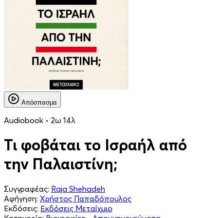
Απόσπασμα
Audiobook • 2ω 14λ
Τι φοβάται το Ισραήλ από
την Παλαιστίνη;
Συγγραφέας:
Raja Shehadeh
Αφήγηση:
Χρήστος Παπαδόπουλος
Εκδόσεις:
Εκδόσεις Μεταίχμιο
Κατηγορία:
Βιογραφίες - Απομνημονεύματα