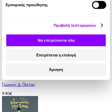
Μια Αλλιώτικη Καρδιά
Εμπορικής προώθησης
Ελένη Καλλιατάκη
7.00€
Προβολή λεπτομερειών
Να επιτρέπονται όλα
Επιτρέπεται η επιλογή
Audiobook
• 1 Credit
Άρνηση
Τα Πάντα (μπο)ρεί!
Γιώργος Δ. Πίστας
9.90€