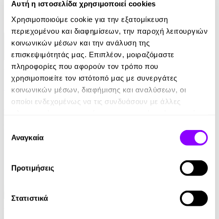
Αυτή η ιστοσελίδα χρησιμοποιεί cookies
Χρησιμοποιούμε cookie για την εξατομίκευση
περιεχομένου και διαφημίσεων, την παροχή λειτουργιών
κοινωνικών μέσων και την ανάλυση της
επισκεψιμότητάς μας. Επιπλέον, μοιραζόμαστε
πληροφορίες που αφορούν τον τρόπο που
Audiobook
• 1 Credit
χρησιμοποιείτε τον ιστότοπό μας με συνεργάτες
Κουνελοκουνήματα
κοινωνικών μέσων, διαφήμισης και αναλύσεων, οι
οποίοι ενδεχομένως να τις συνδυάσουν με άλλες
Δημήτρης Παπαδόπουλος
πληροφορίες που τους έχετε παραχωρήσει ή τις οποίες
8.00€
έχουν συλλέξει σε σχέση με την από μέρους σας χρήση
Επιλογή
των υπηρεσιών τους.
Αναγκαία
συγκατάθεσης
Προτιμήσεις
Στατιστικά
Audiobook
• 1 Credit