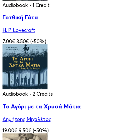
Audiobook
• 1 Credit
Γοτθική Γάτα
H. P. Lovecraft
7.00€
3.50€
(-50%)
Audiobook
• 2 Credits
Το Αγόρι με τα Χρυσά Μάτια
Δημήτρης Μιχαλέτος
19.00€
9.50€
(-50%)