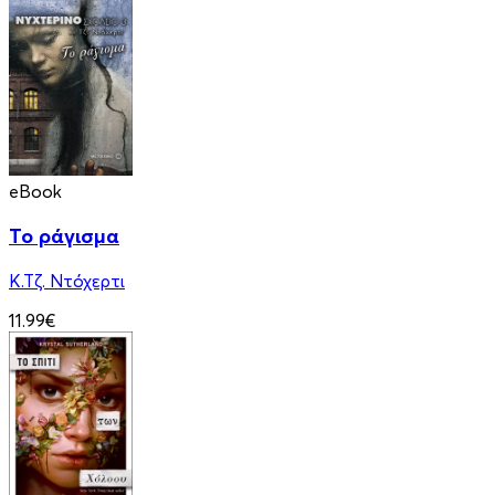
eBook
Το ράγισμα
Κ.Τζ. Ντόχερτι
11.99€