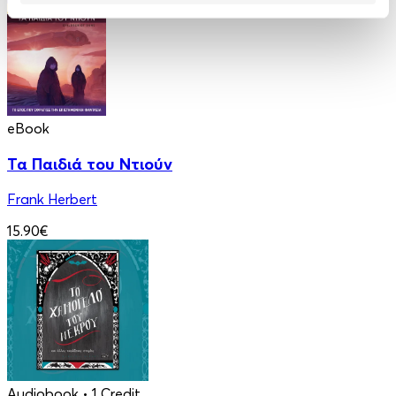
eBook
Τα Παιδιά του Ντιούν
Frank Herbert
15.90€
Audiobook
• 1 Credit