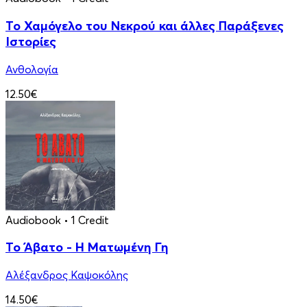
Το Χαμόγελο του Νεκρού και άλλες Παράξενες
Ιστορίες
Ανθολογία
12.50€
Audiobook
• 1 Credit
Το Άβατο - Η Ματωμένη Γη
Αλέξανδρος Καψοκόλης
14.50€