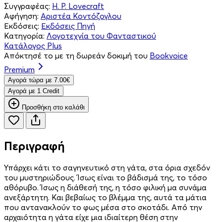
Συγγραφέας:
H. P. Lovecraft
Αφήγηση:
Αριστέα Κοντόζογλου
Εκδόσεις:
Εκδόσεις Πηγή
Κατηγορία:
Λογοτεχνία του Φανταστικού
Κατάλογος Plus
Απόκτησέ το με τη δωρεάν δοκιμή του
Bookvoice
Premium
Aγορά τώρα με 7.00€
Aγορά με 1 Credit
Προσθήκη στο καλάθι
Περιγραφή
Υπάρχει κάτι το σαγηνευτικό στη γάτα, στα όρια σχεδόν
του µυστηριώδους. Ίσως είναι το βάδισµά της, το τόσο
αθόρυβο. Ίσως η διάθεσή της, η τόσο φιλική µα συνάµα
ανεξάρτητη. Και βεβαίως το βλέµµα της, αυτά τα µάτια
που αντανακλούν το φως µέσα στο σκοτάδι. Από την
αρχαιότητα η γάτα είχε µια ιδιαίτερη θέση στην