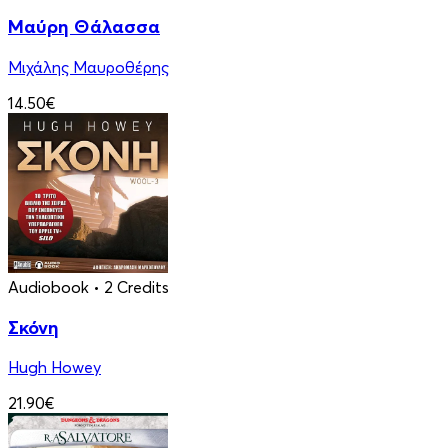
Μαύρη Θάλασσα
Μιχάλης Μαυροθέρης
14.50€
Audiobook
• 2 Credits
Σκόνη
Hugh Howey
21.90€