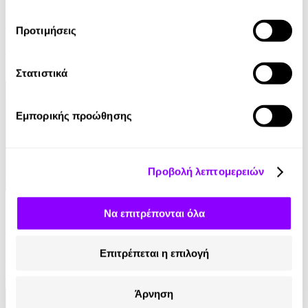
Το Πετράδι του Χάλφλινγκ
Προτιμήσεις
R. A. Salvatore
Στατιστικά
9.90€
Εμπορικής προώθησης
Προβολή λεπτομερειών
Audiobook
• 1 Credit
Να επιτρέπονται όλα
Οι Κεφαλές του Κέρβερου
Επιτρέπεται η επιλογή
Francis Stevens
12.90€
Άρνηση