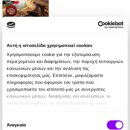
Audiobook
• 1 Credit
Αυτή η ιστοσελίδα χρησιμοποιεί cookies
Ξενιτιά
Χρησιμοποιούμε cookie για την εξατομίκευση
περιεχομένου και διαφημίσεων, την παροχή λειτουργιών
R. A. Salvatore
κοινωνικών μέσων και την ανάλυση της
9.90€
επισκεψιμότητάς μας. Επιπλέον, μοιραζόμαστε
πληροφορίες που αφορούν τον τρόπο που
χρησιμοποιείτε τον ιστότοπό μας με συνεργάτες
κοινωνικών μέσων, διαφήμισης και αναλύσεων, οι
οποίοι ενδεχομένως να τις συνδυάσουν με άλλες
πληροφορίες που τους έχετε παραχωρήσει ή τις οποίες
έχουν συλλέξει σε σχέση με την από μέρους σας χρήση
Επιλογή
των υπηρεσιών τους.
Αναγκαία
συγκατάθεσης
eBook