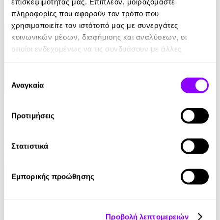
Αρσένης Πασχόπουλος
επισκεψιμότητάς μας. Επιπλέον, μοιραζόμαστε
πληροφορίες που αφορούν τον τρόπο που
10.99€
χρησιμοποιείτε τον ιστότοπό μας με συνεργάτες
κοινωνικών μέσων, διαφήμισης και αναλύσεων, οι
οποίοι ενδεχομένως να τις συνδυάσουν με άλλες
πληροφορίες που τους έχετε παραχωρήσει ή τις οποίες
έχουν συλλέξει σε σχέση με την από μέρους σας χρήση
Επιλογή
των υπηρεσιών τους.
Αναγκαία
συγκατάθεσης
Audiobook
Προτιμήσεις
Η Ιστορία της Λίσι
Stephen King
Στατιστικά
18.80€
Εμπορικής προώθησης
Προβολή λεπτομερειών