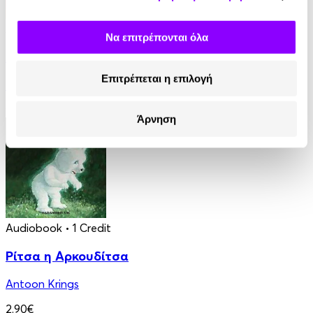
Audiobook
• 1 Credit
Να επιτρέπονται όλα
Απ' το μπαλκόνι να φύγεις!
Επιτρέπεται η επιλογή
Μελίσσα Στοϊλη
9.90€
Άρνηση
Audiobook
• 1 Credit
Ρίτσα η Αρκουδίτσα
Antoon Krings
2.90€