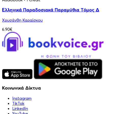
Ελληνικά Παραδοσιακά Παραμύθια Τόμος Δ
Χρυσάνθη Καραίσκου
6.90€
Κοινωνικά Δίκτυα
Instagram
TikTok
LinkedIn
YouTube