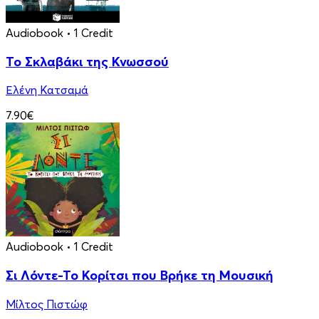
Audiobook
• 1 Credit
Το Σκλαβάκι της Κνωσσού
Ελένη Κατσαμά
7.90€
Audiobook
• 1 Credit
Σι Λόντε-Το Κορίτσι που Βρήκε τη Μουσική
Μίλτος Πιστώφ