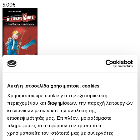
5.00€
eBook
Μια υπόθεση για τον ντετέκτιβ Κλουζ 8: Η
παγίδα της μοτσαρέλας
Αυτή η ιστοσελίδα χρησιμοποιεί cookies
Jurgen Banscherus
Χρησιμοποιούμε cookie για την εξατομίκευση
περιεχομένου και διαφημίσεων, την παροχή λειτουργιών
6.99€
κοινωνικών μέσων και την ανάλυση της
επισκεψιμότητάς μας. Επιπλέον, μοιραζόμαστε
πληροφορίες που αφορούν τον τρόπο που
χρησιμοποιείτε τον ιστότοπό μας με συνεργάτες