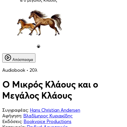
Απόσπασμα
Audiobook • 20λ
Ο Μικρός Κλάους και ο
Μεγάλος Κλάους
Συγγραφέας:
Hans Christian Andersen
Αφήγηση:
Βλαδίμηρος Κυριακίδης
Εκδόσεις:
Bookvoice Productions
Κατηγορία:
Παιδική Λογοτεχνία