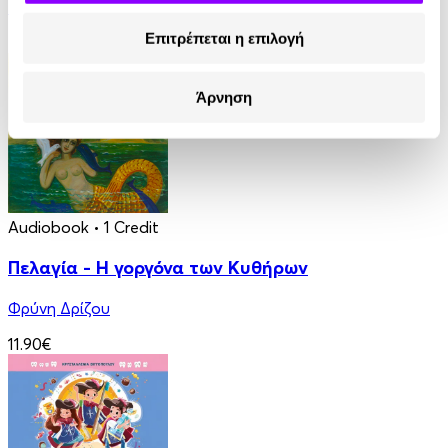
Στέλλα Κάσδαγλη
Επιτρέπεται η επιλογή
2.50€
Άρνηση
Audiobook
• 1 Credit
Πελαγία - Η γοργόνα των Κυθήρων
Φρύνη Δρίζου
11.90€