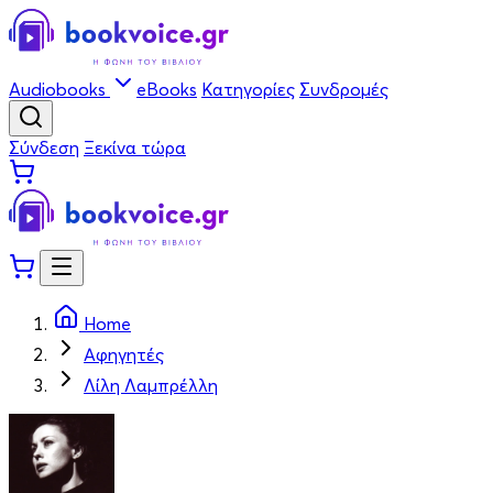
Audiobooks
eBooks
Κατηγορίες
Συνδρομές
Σύνδεση
Ξεκίνα τώρα
Home
Αφηγητές
Λίλη Λαμπρέλλη