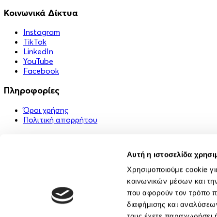
Κοινωνικά Δίκτυα
Instagram
TikTok
LinkedIn
YouTube
Facebook
Πληροφορίες
Όροι χρήσης
Πολιτική απορρήτου
Χρήσιμα Links
Αυτή η ιστοσελίδα χρησι
Στείλε ένα δώρο 🎁
FAQ
Χρησιμοποιούμε cookie γι
Εφαρμογή
κοινωνικών μέσων και τη
Επικοινωνία
που αφορούν τον τρόπο π
Σχετικά με εμάς
διαφήμισης και αναλύσεων
Κοινότητα
τους έχετε παραχωρήσει ή