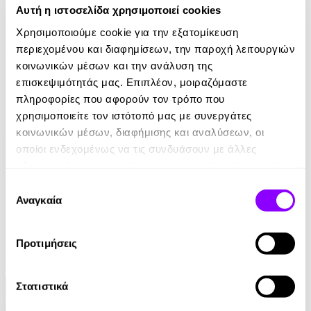
Αυτή η ιστοσελίδα χρησιμοποιεί cookies
Δεσμώτες του Πάθους
Χρησιμοποιούμε cookie για την εξατομίκευση
Μαρία Στεφάνου
περιεχομένου και διαφημίσεων, την παροχή λειτουργιών
κοινωνικών μέσων και την ανάλυση της
8.90€
επισκεψιμότητάς μας. Επιπλέον, μοιραζόμαστε
πληροφορίες που αφορούν τον τρόπο που
χρησιμοποιείτε τον ιστότοπό μας με συνεργάτες
κοινωνικών μέσων, διαφήμισης και αναλύσεων, οι
οποίοι ενδεχομένως να τις συνδυάσουν με άλλες
πληροφορίες που τους έχετε παραχωρήσει ή τις οποίες
έχουν συλλέξει σε σχέση με την από μέρους σας χρήση
Επιλογή
Audiobook
• 1 Credit
των υπηρεσιών τους.
Αναγκαία
συγκατάθεσης
Ο Νάρκισσος στη Ζωή σου
Προτιμήσεις
Δρ Λίζα Βάρβογλη
11.90€
Στατιστικά