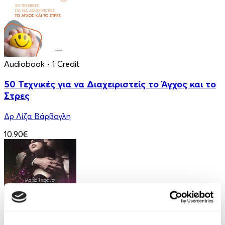
Audiobook
• 1 Credit
50 Τεχνικές για να Διαχειριστείς το Άγχος και το
Στρες
Δρ Λίζα Βάρβογλη
10.90€
Audiobook
• 1 Credit