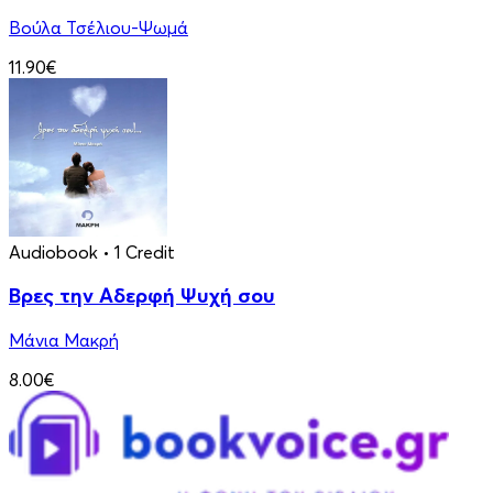
Βούλα Τσέλιου-Ψωμά
11.90€
Audiobook
• 1 Credit
Βρες την Αδερφή Ψυχή σου
Μάνια Μακρή
8.00€