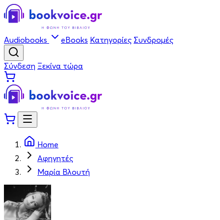
Audiobooks
eBooks
Κατηγορίες
Συνδρομές
Σύνδεση
Ξεκίνα τώρα
Home
Αφηγητές
Μαρία Βλουτή