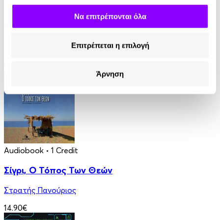
Audiobook
• 1 Credit
Να επιτρέπονται όλα
Να Είσαι ο Εαυτός Σου;
Επιτρέπεται η επιλογή
Θοδωρής Σπηλιώτης
13.90€
Άρνηση
Audiobook
• 1 Credit
Σίγρι, Ο Τόπος Των Θεών
Στρατής Πανούριος
14.90€