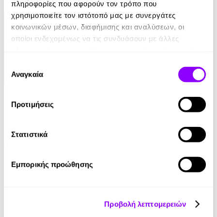
πληροφορίες που αφορούν τον τρόπο που
8.90€
χρησιμοποιείτε τον ιστότοπό μας με συνεργάτες
κοινωνικών μέσων, διαφήμισης και αναλύσεων, οι
οποίοι ενδεχομένως να τις συνδυάσουν με άλλες
πληροφορίες που τους έχετε παραχωρήσει ή τις οποίες
έχουν συλλέξει σε σχέση με την από μέρους σας χρήση
Επιλογή
των υπηρεσιών τους.
Αναγκαία
συγκατάθεσης
Audiobook
• 1 Credit
Προτιμήσεις
Η Τεχνική του Πραξικοπήματος
Curzio Malaparte
Στατιστικά
12.90€
Εμπορικής προώθησης
Προβολή λεπτομερειών