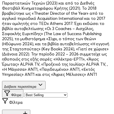
Παραστατικών Τεχνών (2023) και από το Διεθνές
Φεστιβάλ Κινηματογράφου Κρήτης (2021). Το 2018
βραβεύτηκε ως «Theater Director of the Year» από το
αγγλικό περιοδικό Acquisition International και το 2017
ήταν ομιλητής στο TEDx Athens 2017. Έχει εκδώσει το
βιβλίο αυτοβελτίωσης «Οι 3 Coaches – Αισχύλος,
Σοφοκλής Ευριπίδης» (The Law of Success Publishing
2025), το μυθιστόρημα «Σίγρι, ο τόπος των θεών»
(Ηδύφωνο 2024), και τα βιβλία αυτοβελτίωσης «Η εγγονή
της Σταχτοπούτας» (Key Books 2024), «Γιατί σε χώρισε»
(Διάνοια 2022). Την περίοδο 2022 – 2026 συμμετείχε ως
ηθοποιός στις εξής σειρές: «Ηλέκτρα-ΕΡΤ1», «Άγιος
Έρωτας» ALPHA TV, «Προξενιό της Ιουλίας» ALPHA TV, ,
«Η Μάγισσα» ΑΝΤ1, «Παγιδευμένοι» ΑΝΤ1, «Εκτός
Υπηρεσίας» ΑΝΤ1 και στις «Άγριες Μέλισσες» ΑΝΤ1
Διάβασε περισσότερα
Φίλτρα
Φίλτρα