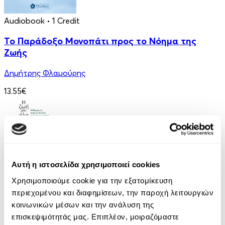
Audiobook
• 1 Credit
Το Παράδοξο Μονοπάτι προς το Νόημα της
Ζωής
Δημήτρης Φλαμούρης
13.55€
Αυτή η ιστοσελίδα χρησιμοποιεί cookies
Audiobook
• 1 Credit
Χρησιμοποιούμε cookie για την εξατομίκευση
περιεχομένου και διαφημίσεων, την παροχή λειτουργιών
Η Ζωή μου Όλη
κοινωνικών μέσων και την ανάλυση της
Κώστας Βλασόπουλος
επισκεψιμότητάς μας. Επιπλέον, μοιραζόμαστε