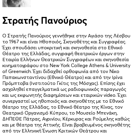
Στρατής Πανούριος
Ο Στρατής Πανούριος γεννήθηκε στην Αγιάσο της Λέσβου
το 1967 και είναι Ηθοποιός, Σκηνοθέτης και Συγγραφέας.
Έχει σπουδάσει υποκριτική και σκηνοθεσία στο Εθνικό
Θέατρο της Ελλάδας, συγγραφή θεατρικών έργων στην
Εταιρία Ελλήνων Θεατρικών Συγγραφέων και σκηνοθεσία
κινηματογράφου στο New York College Athens & University
of Greenwich. Έχει διδαχθεί ορθοφωνία από τον Νίκο
Παπακωνσταντίνου (Εθνικό Θέατρο) και από την Ιρίνα
Πρόμπτοβα (Ινστιτούτο Γκίτις της Μόσχας). Επίσης έχει
ασχοληθεί επαγγελματικά ως ραδιοφωνικός παραγωγός
και ως εκφωνητής διαφημίσεων και εταιρικών video. Έχει
συνεργαστεί ως ηθοποιός και σκηνοθέτης με το Εθνικό
θέατρο της Ελλάδας, το Εθνικό θέατρο της Κίνας, τον
Θεατρικό Οργανισμό Κύπρου, το Μουσείο Μπενάκη,
ΔΗΠΕΘΕ Πάτρας, Αγρινίου, Κέρκυρας και Ρούμελης καθώς
και με θέατρα της Αττικής. Είναι βραβευμένος σκηνοθέτης
από την Ελληνική Ένωση Κριτικών Θεάτρου και