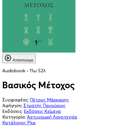
Απόσπασμα
Audiobook • 11ω 52λ
Βασικός Μέτοχος
Συγγραφέας:
Πέτρος Μάρκαρης
Αφήγηση:
Στρατής Πανούριος
Εκδόσεις:
Εκδόσεις Κείμενα
Κατηγορία:
Αστυνομική Λογοτεχνία
Κατάλογος Plus