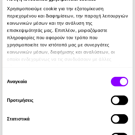
Χρησιμοποιούμε cookie για την εξατομίκευση
Αφηγητές
περιεχομένου και διαφημίσεων, την παροχή λειτουργιών
κοινωνικών μέσων και την ανάλυση της
Κατηγορίες
επισκεψιμότητάς μας. Επιπλέον, μοιραζόμαστε
πληροφορίες που αφορούν τον τρόπο που
χρησιμοποιείτε τον ιστότοπό μας με συνεργάτες
Εκδοτικοί οίκοι
κοινωνικών μέσων, διαφήμισης και αναλύσεων, οι
οποίοι ενδεχομένως να τις συνδυάσουν με άλλες
πληροφορίες που τους έχετε παραχωρήσει ή τις οποίες
έχουν συλλέξει σε σχέση με την από μέρους σας χρήση
Επιλογή
των υπηρεσιών τους.
Αναγκαία
συγκατάθεσης
Προτιμήσεις
Audiobook
• 1 Credit
Μυστήριο στην Παιδική Χαρά
Στατιστικά
Μαρία Προδρόμου