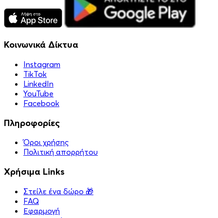
Κοινωνικά Δίκτυα
Instagram
TikTok
LinkedIn
YouTube
Facebook
Πληροφορίες
Όροι χρήσης
Πολιτική απορρήτου
Χρήσιμα Links
Στείλε ένα δώρο 🎁
FAQ
Εφαρμογή