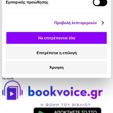
Εμπορικής προώθησης
6.00€
Προβολή λεπτομερειών
Να επιτρέπονται όλα
Audiobook
• 1 Credit
Επιτρέπεται η επιλογή
Δυστυχώς δε Διάλεξα τους Γονείς μου
Άρνηση
Lindsay C. Gibson
16.40€