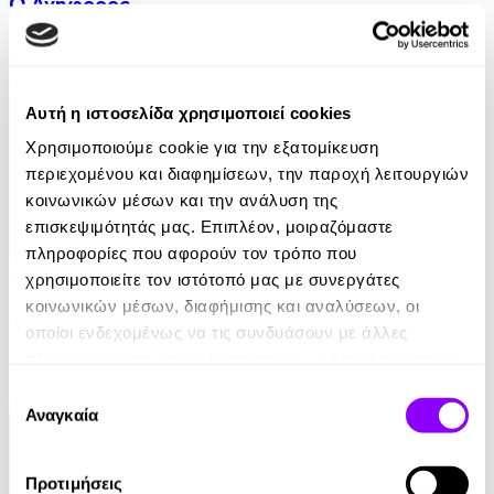
Ο Ανήφορος
Νίκος Καζαντζάκης
17.50€
8.75€
(-50%)
Αυτή η ιστοσελίδα χρησιμοποιεί cookies
Χρησιμοποιούμε cookie για την εξατομίκευση
περιεχομένου και διαφημίσεων, την παροχή λειτουργιών
κοινωνικών μέσων και την ανάλυση της
επισκεψιμότητάς μας. Επιπλέον, μοιραζόμαστε
πληροφορίες που αφορούν τον τρόπο που
Audiobook
• 1 Credit
χρησιμοποιείτε τον ιστότοπό μας με συνεργάτες
κοινωνικών μέσων, διαφήμισης και αναλύσεων, οι
Μιλώντας στην Κόρη μου
οποίοι ενδεχομένως να τις συνδυάσουν με άλλες
πληροφορίες που τους έχετε παραχωρήσει ή τις οποίες
Γιάνης Βαρουφάκης
έχουν συλλέξει σε σχέση με την από μέρους σας χρήση
Επιλογή
11.90€
των υπηρεσιών τους.
Αναγκαία
συγκατάθεσης
Προτιμήσεις