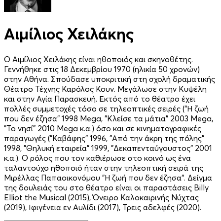
Αιμίλιος Χειλάκης
Ο Αιμίλιος Χειλάκης είναι ηθοποιός και σκηνοθέτης.
Γεννήθηκε στις 18 Δεκεμβρίου 1970 (ηλικία 50 χρονών)
στην Αθήνα. Σπούδασε υποκριτική στη σχολή δραματικής
Θέατρο Τέχνης Καρόλος Κουν. Μεγάλωσε στην Κυψέλη
και στην Αγία Παρασκευή. Εκτός από το θέατρο έχει
πολλές συμμετοχές τόσο σε τηλεοπτικές σειρές ("Η ζωή
που δεν έζησα" 1998 Mega, "Κλείσε τα μάτια" 2003 Mega,
"Το νησί" 2010 Mega κ.α.) όσο και σε κινηματογραφικές
παραγωγές ("Καβάφης" 1996, "Από την άκρη της πόλης"
1998, "Θηλυκή εταιρεία" 1999, "Δεκαπενταύγουστος" 2001
κ.α.). Ο ρόλος που τον καθιέρωσε στο κοινό ως ένα
ταλαντούχο ηθοποιό ήταν στην τηλεοπτική σειρά της
Μιρέλλας Παπαοικονόμου "Η ζωή που δεν έζησα". Δείγμα
της δουλειάς του στο θέατρο είναι οι παραστάσεις Billy
Elliot the Musical (2015), Όνειρο Καλοκαιρινής Νύχτας
(2019), Ιφιγένεια εν Αυλίδι (2017), Τρεις αδελφές (2020).