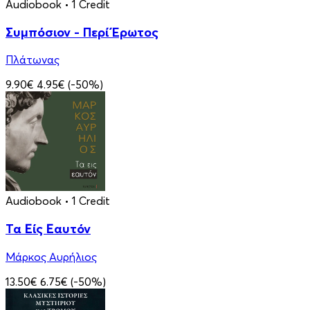
Audiobook
• 1 Credit
Συμπόσιον - Περί Έρωτος
Πλάτωνας
9.90€
4.95€
(-50%)
Audiobook
• 1 Credit
Τα Είς Εαυτόν
Μάρκος Αυρήλιος
13.50€
6.75€
(-50%)