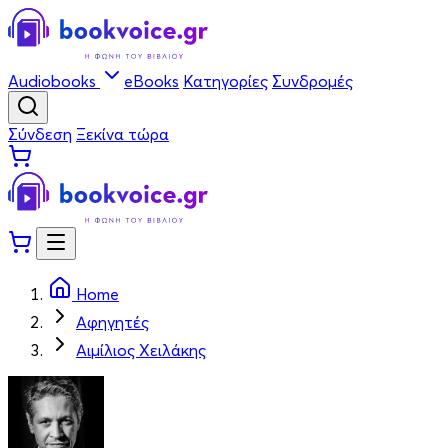
Audiobooks
eBooks
Κατηγορίες
Συνδρομές
Σύνδεση
Ξεκίνα τώρα
Home
Αφηγητές
Αιμίλιος Χειλάκης