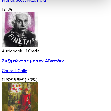
Francis Scott Fitzgerald
12.10€
Audiobook
• 1 Credit
Συζητώντας με τον Αϊνστάιν
Carlos I. Calle
11.90€
5.95€
(-50%)