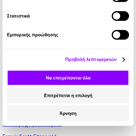
Στατιστικά
Audiobook
• 1 Credit
Εμπορικής προώθησης
Εμμανουήλ Καραλής: Όταν κοιτάς από ψηλά
Νίκος Μιχαλόπουλος
Προβολή λεπτομερειών
14.90€
7.45€
(-50%)
Να επιτρέπονται όλα
Επιτρέπεται η επιλογή
Audiobook
• 1 Credit
Άρνηση
Ο Υπέροχος Γκάτσμπυ