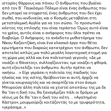
ιστορίες θάρρους και πόνου. Ο άνθρωπος που βγαίνει
από τον Β΄ Παγκόσμιο Πόλεμο είναι ένας άνθρωπος που
δεν μπορεί να στοχαστεί, ένας άνθρωπος που δεν έχει
σωθεί, που κινδυνεύει, και ο Κοσμάς μεταβαίνει στη
μεταπολεμική Αγγλία για να τον σώσει. Το προσωπικό
κόστος της επιλογής του είναι τεράστιο. Όμως αυτό είναι
το χρέος, αυτός είναι ο ανήφορος που όλοι πρέπει να
διαβούμε. Ο Ανήφορος, το ανέκδοτο μυθιστόρημα του
Νίκου Καζαντζάκη, είναι ένα κλασικό έργο που θέτει
ερωτήματα που διαρκώς κατατρέχουν τον άνθρωπο, δεν
αποτελεί απλώς μια πολύ μεγάλη λογοτεχνική στιγμή για
τη χώρα μας αλλά και ένα πολιτιστικό γεγονός. «Δε με
νοιάζει ο θάνατος», συλλογίζουνταν, «με νοιάζει η φθορά,
αυτή εξευτελίζει τον άνθρωπο. Αυτήν πρέπει να
νικήσω…» Είχε γεράσει η πολιτεία της παιδικής του
ηλικίας και της νιότης, θρύβουνταν κι αυτή, άρχιζε να
γίνεται κουρνιαχτός και να σκορπίζεται στον άνεμο.
Μπορούσε άλλη πολιτεία να χτιστεί αποπάνω της μα δε
θα ’ταν η δική του, θα ξαναγέμιζαν πάλι οι δρόμοι με
νέους μα δε θα ’ταν η δική του νιότη… «Αγαπημένο
Κάστρο», μουρμούριζε κοιτάζοντάς το με τρυφερότητα,
«γεράσαμε...»