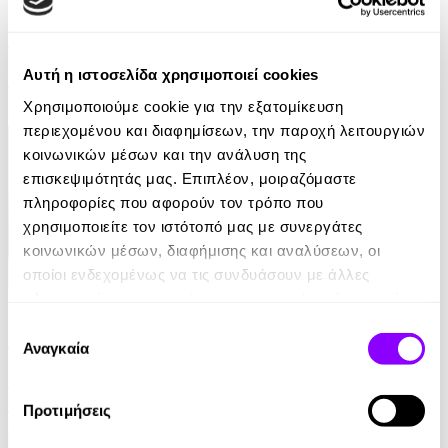
Η απαγωγή της Τασούλας
Αυτή η ιστοσελίδα χρησιμοποιεί cookies
Τάσος Κοντογιαννίδης
Χρησιμοποιούμε cookie για την εξατομίκευση
9.99€
περιεχομένου και διαφημίσεων, την παροχή λειτουργιών
κοινωνικών μέσων και την ανάλυση της
επισκεψιμότητάς μας. Επιπλέον, μοιραζόμαστε
πληροφορίες που αφορούν τον τρόπο που
χρησιμοποιείτε τον ιστότοπό μας με συνεργάτες
κοινωνικών μέσων, διαφήμισης και αναλύσεων, οι
οποίοι ενδεχομένως να τις συνδυάσουν με άλλες
πληροφορίες που τους έχετε παραχωρήσει ή τις οποίες
eBook
έχουν συλλέξει σε σχέση με την από μέρους σας χρήση
Επιλογή
Από ήλιο σε ήλιο: Αποσπερίτης
των υπηρεσιών τους.
Αναγκαία
συγκατάθεσης
Μαίρη Κόντζογλου
Προτιμήσεις
13.99€